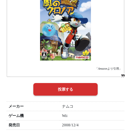
「
Amazon
より引用」
メーカー
ナムコ
ゲーム機
Wii
発売日
2008/12/4