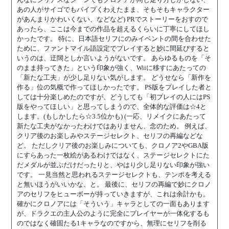
あの人がサイゴでもパイプくわえたまま、そもそもキャラクター
があんまりかわいくない、などなど) PRでストーリーをおすので
あったら、ここは今までの作品を超えるくらいに丁寧にしてほし
かったです。 特に、日本語セリフにのみイベントの間を合わせた
ために、ファントマイル語設定でプレイすると妙に間延びすると
いうのは、迂闊としか言いようがないです。 あらゆるものを「そ
のまま持ってきた」という印象が強く、Wiiに移すにあたっての
「新たな工夫」が少し足りない気がします。 どうせなら「新作を
作る」位の気概で作ってほしかったです。 PS版をプレイした者と
しては十分楽しめたのですが、どうしても「初プレイの人にはPS
版をやってほしい」と思ってしまうので、全体的な評価は☆4と
します。(もしかしたら☆3.5位かも) (一応、リメイクにあたって
新たな工夫がなかったわけではありません、念のため。 例えば、
クリア後のお楽しみやステージセレクト、セリフの再編などな
ど。 ただしクリア後のお楽しみについても、クロノア2やGBA版
にすらあった一枚絵があるわけではなく、ステージセレクトにた
だメダルが並ぶだけだったりと、やはり少し足りない印象が強い
です。 一見当然と思われるステージセレクトも、テンポを考える
と無いほうがいいかな、と。 最後に、セリフの再編で妙にクロノ
アのセリフをヒューポーが持っていきますが、これは余計かも。
確かにクロノアには「そういう」キャラとしての一面もあります
が、ドラクエの主人公のように完全にプレイヤーが一体化するも
のではなく確固たる1キャラなのですから、無理にセリフを削る