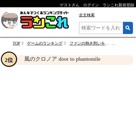
ゲストさん
ログイン
ランこれ新規登録
全文検索
TOP
ゲームのランキング
ファンの熱き想いをランキングに！風のクロノア ゲーム人気投票
風のクロノア door
風のクロノア door to phantomile
2位