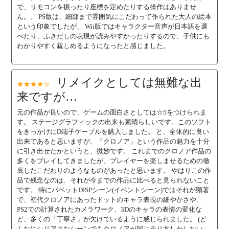
で、リモコンを振ったり座標を定めたりする操作はありませ
ん。。 PS版は、細部まで雰囲気にこだわって作られた大人の絵本
という印象でしたが、 Wii版ではキャラクター音声が日本語を選
べたり、ふきだしの表現が読みやすかったりするので、子供にも
わかりやすく親しめるようになったと感じました。
リメイクとしては無難な出
★★★★☆
来ですが…
元の作品が良いので、ゲームの面白さとしては☆5をつけられま
す。 ステージグラフィックの出来も素晴らしいです。このソフト
をきっかけにD端子ケーブルを購入しました。 と、全体的に良い
出来であると思いますが、「クロノア」という作品の魅力を十分
に引き出せたかというと、微妙です。 これまでのクロノア作品の
多くをプレイしてきましたが、プレイヤーを楽しませるための徹
底したこだわりのようなものがあったと思います。 やはりこの作
品で残念なのは、それが今までの作品に比べると見られないこと
です。 特にパペットDISPシーン(イベントシーン)ではそれが顕著
で、初代クロノアにあったドットのキャラ表現の細やかさや、
PS2での計算されたカメラワーク、3Dのキャラの表情の変化な
ど、多くの「丁寧さ」が欠けているように感じられました。 (ど
んなにシリアスなシーンでもクロノアが同じ走り方しかしない、