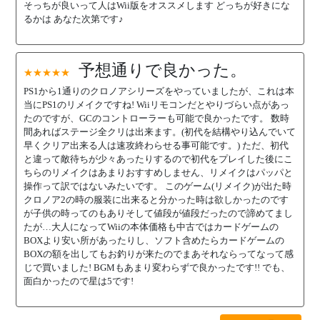
そっちが良いって人はWii版をオススメします どっちが好きにな
るかは あなた次第です♪
予想通りで良かった。
★★★★★
PS1から1通りのクロノアシリーズをやっていましたが、これは本
当にPS1のリメイクですね! Wiiリモコンだとやりづらい点があっ
たのですが、GCのコントローラーも可能で良かったです。 数時
間あればステージ全クリは出来ます。(初代を結構やり込んでいて
早くクリア出来る人は速攻終わらせる事可能です。) ただ、初代
と違って敵待ちが少々あったりするので初代をプレイした後にこ
ちらのリメイクはあまりおすすめしません、リメイクはパッパと
操作って訳ではないみたいです。 このゲーム(リメイク)が出た時
クロノア2の時の服装に出来ると分かった時は欲しかったのです
が子供の時ってのもありそして値段が値段だったので諦めてまし
たが…大人になってWiiの本体価格も中古ではカードゲームの
BOXより安い所があったりし、ソフト含めたらカードゲームの
BOXの額を出してもお釣りが来たのでまあそれならってなって感
じで買いました! BGMもあまり変わらずで良かったです!! でも、
面白かったので星は5です!