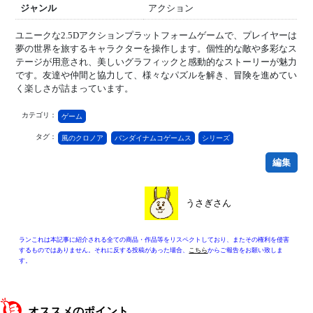
ジャンル
アクション
ユニークな2.5Dアクションプラットフォームゲームで、プレイヤーは
夢の世界を旅するキャラクターを操作します。個性的な敵や多彩なス
テージが用意され、美しいグラフィックと感動的なストーリーが魅力
です。友達や仲間と協力して、様々なパズルを解き、冒険を進めてい
く楽しさが詰まっています。
カテゴリ：
ゲーム
タグ：
風のクロノア
バンダイナムコゲームス
シリーズ
編集
うさぎさん
ランこれは本記事に紹介される全ての商品・作品等をリスペクトしており、またその権利を侵害
するものではありません。それに反する投稿があった場合、
こちら
からご報告をお願い致しま
す。
オススメのポイント