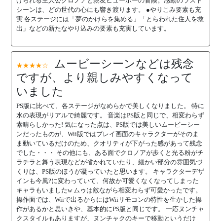
げられる主人公クロノアと親友ヒューポーの冒険。感動のラスト
シーンは、どの世代の心にも響き渡ります。 ●やりこみ要素も充
実 各ステージには「夢のかけらを集める」「とらわれた住人を救
出」などの新たなやり込みの要素も充実しています。
ムービーシーンなどは残念
★★★★☆
ですが、より親しみやすくなって
いました
PS版に比べて、各ステージがなめらかで美しくなりました。 特に
水の表現がリアルで綺麗です。 音楽はPS版と同じで、相変わらず
素晴らしかった! 気になった点は、PS版では美しいムービーシー
ンだったものが、Wii版ではプレイ画面のキャラクターがそのま
ま動いているだけのため、クオリティが下がった感があって残念
でした・・・ その他にも、ある面でクロノアが歩くと光る粉がチ
ラチラと舞う表現などが省かれていたり、細かい部分の雰囲気づ
くりは、PS版のほうが凝っていたと思います。 キャラクターデザ
インも今風?に変わっていて、何故か可愛くなくなってしまった
キャラもいましたw ムゥは敵ながら相変わらず可愛かったです。
操作面では、Wiiで出るからにはWiiリモコンの特性を生かした操
作があるかと思いきや、基本的にPS版と同じです。 一応ヌンチャ
クスタイルもありますが、ヌンチャクのキーで移動というだけ