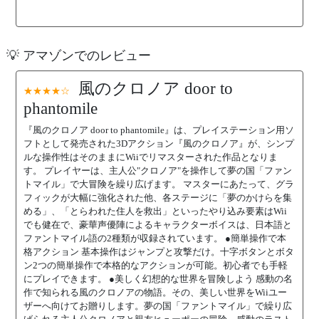
💡 アマゾンでのレビュー
風のクロノア door to
★★★★☆
phantomile
『風のクロノア door to phantomile』は、プレイステーション用ソ
フトとして発売された3Dアクション『風のクロノア』が、シンプ
ルな操作性はそのままにWiiでリマスターされた作品となりま
す。 プレイヤーは、主人公"クロノア"を操作して夢の国「ファン
トマイル」で大冒険を繰り広げます。 マスターにあたって、グラ
フィックが大幅に強化された他、各ステージに「夢のかけらを集
める」、「とらわれた住人を救出」といったやり込み要素はWii
でも健在で、豪華声優陣によるキャラクターボイスは、日本語と
ファントマイル語の2種類が収録されています。 ●簡単操作で本
格アクション 基本操作はジャンプと攻撃だけ。十字ボタンとボタ
ン2つの簡単操作で本格的なアクションが可能。初心者でも手軽
にプレイできます。 ●美しく幻想的な世界を冒険しよう 感動の名
作で知られる風のクロノアの物語。その、美しい世界をWiiユー
ザーへ向けてお贈りします。夢の国「ファントマイル」で繰り広