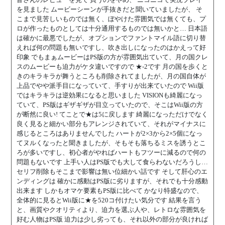
を見ました ムービーシーンが手抜きだと聞いていましたが、 そ
こまで見苦しいものでは無く、ぼやけた雰囲気では無くても、プ
ロが作ったものとしては十分通用するものでは無いかと… 日本語
は確かに最悪でしたが、オプションでファントマイル語に切り替
えれば何の問題も無いですし、吹き出しになったのはかえって好
印象 でもまぁムービーはPS版の方が雰囲気出ていて、月の国クレ
スのムービーも迫力がケタ違いですので ★-2です 月の国を歩くと
きのキラキラが舞うところも削除されてましたが、月の国自体が
上品でやや派手目になっていて、手すりが出来ていたので Wii版
ではキラキラは逆効果になると思いました VISIONも綺麗になっ
ていて、PS版はギザギザが目立っていたので、そこはWii版の方
が断然に良い! てことで★は5に戻します 綺麗になっただけでなく
良く見ると細かい部分もアレンジされていて、それがマイナスに
感じるところはありませんでした ハートが2×3から2×5個になっ
てヌルくなったと聞きましたが、そもそも落ちるミスを誘うとこ
ろが多いですし、初心者がやればハートもフツーに減るので何の
問題もないです 上手い人はPS版でも大して食らわないだろうし…
セリフ削除もそこまで影響は無い位細かい話です そして肝心のエ
ンディングは 確かに感動はPS版に劣りますが、それでも十分感動
出来ます しかもオマケ要素もPS版に比べて かなり特盛なので、
全体的に見るとWii版に★を520コ付けたい気分です 結果を言う
と、画質やクオリティより、迫力を選ぶ人や、レトロな雰囲気を
好む人物はPS版 迫力は少し劣っても、それ以外の部分が良ければ