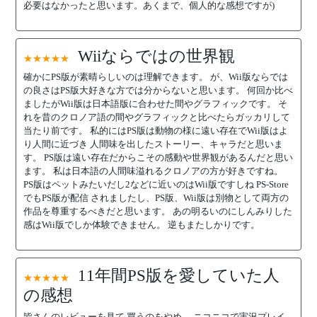
必要はなかったと思います。あくまで、個人的な感想ですが)
Wiiならではの世界観
★★★★★
確かにPS版が素晴らしいのは理解できます。 が、Wii版ならでは
の良さはPS版大好きな方では分からないと思います。 何回か比べ
ましたがWii版は日本語版に合わせた間やグラフィックです。 そ
れを昔のクロノア語の間やグラフィックと比べたらガッカリして
当たり前です。 私的にはPS版は動物の様に遠い存在でWii版はよ
り人間に近づき 人間味を出したストーリー、キャラだと思いま
す。 PS版は遠い存在だからこその感動や世界観があるんだと思い
ます。 私は日本語の人間味溢れるクロノアの方が好きですね。
PS版はペットみたいだし2などに近いのはWii版ですしね PS-Store
でもPS版が配信 されましたし、PS版、Wii版は別物として両方の
作品を尊重するべきだと思います。 あの明るいのにしんみりした
感はWii版でしか体験できません。 逆もまたしかりです。
11年間PS版を愛していた人
★★★★★
の感想
皆さんのレビューを見て 買うのをやめ、 ニコニコで実況プレイ