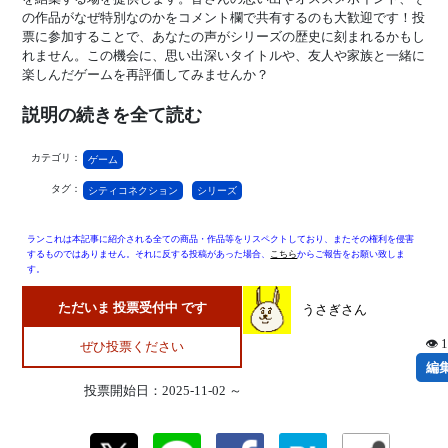
の作品がなぜ特別なのかをコメント欄で共有するのも大歓迎です！投
票に参加することで、あなたの声がシリーズの歴史に刻まれるかもし
れません。この機会に、思い出深いタイトルや、友人や家族と一緒に
楽しんだゲームを再評価してみませんか？
説明の続きを全て読む
カテゴリ：
ゲーム
タグ：
シティコネクション
シリーズ
ランこれは本記事に紹介される全ての商品・作品等をリスペクトしており、またその権利を侵害
するものではありません。それに反する投稿があった場合、
こちら
からご報告をお願い致しま
す。
ただいま 投票受付中 です
うさぎさん
👁 
ぜひ投票ください
編
投票開始日：2025-11-02 ～