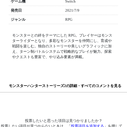
ゲーム機
Switch
発売日
2021/7/9
ジャンル
RPG
モンスターとの絆をテーマにした RPG。プレイヤーはモンス
ターライダーとなり、多彩なモンスターを仲間にし、育成や
戦闘を楽しむ。独自のストーリーや美しいグラフィックに加
え、ターン制バトルシステムで戦略的なプレイが魅力。探索
やクエストも豊富で、やり込み要素が満載。
モンスターハンターストーリーズ2の詳細・すべてのコメントを見る
投票したいと思った項目は見つかりましたか？
投票したい項目が見つからないときは、「
投票項目を追加する
」を押して、