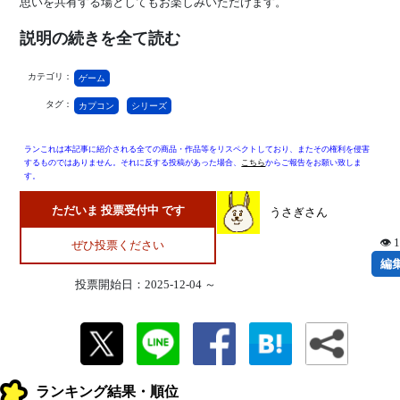
思いを共有する場としてもお楽しみいただけます。
説明の続きを全て読む
カテゴリ：
ゲーム
タグ：
カプコン
シリーズ
ランこれは本記事に紹介される全ての商品・作品等をリスペクトしており、またその権利を侵害
するものではありません。それに反する投稿があった場合、
こちら
からご報告をお願い致しま
す。
ただいま 投票受付中 です
うさぎさん
👁 
ぜひ投票ください
編
投票開始日：2025-12-04 ～
ランキング結果・順位