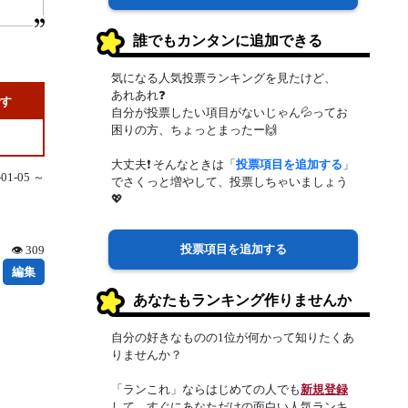
誰でもカンタンに追加できる
気になる人気投票ランキングを見たけど、
あれあれ❓
です
自分が投票したい項目がないじゃん💦ってお
困りの方、ちょっとまったー🙌
大丈夫❗ そんなときは「
投票項目を追加する
」
1-05 ～
でさくっと増やして、投票しちゃいましょう
💖
投票項目を追加する
👁 309
編集
あなたもランキング作りませんか
自分の好きなものの1位が何かって知りたくあ
りませんか？
「ランこれ」ならはじめての人でも
新規登録
して、すぐにあなただけの面白い人気ランキ