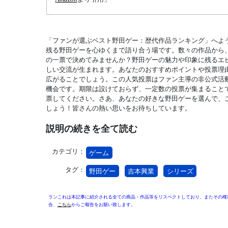
「ファンが選ぶベスト野田ゲー：歴代作品ランキング」へよ
残る野田ゲーを心ゆくまで語り合う場です。数々の作品から
の一票で決めてみませんか？野田ゲーの魅力や印象に残るエ
しい交流が生まれます。あなたのおすすめポイントや投票理
広がることでしょう。この人気投票はファン主導の非公式活
機会です。期限は設けておらず、一定数の投票が集まること
票してください。さあ、あなたの好きな野田ゲーを選んで、
しょう！皆さんの熱い思いをお待ちしています。
説明の続きを全て読む
カテゴリ：
ゲーム
タグ：
野田ゲー
吉本興業
シリーズ
ランこれは本記事に紹介される全ての商品・作品等をリスペクトしており、またその権
合、
こちら
からご報告をお願い致します。