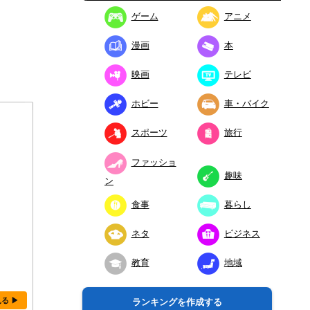
ゲーム
アニメ
漫画
本
映画
テレビ
ホビー
車・バイク
スポーツ
旅行
ファッショ
趣味
ン
食事
暮らし
ネタ
ビジネス
教育
地域
見る ▶
ランキングを作成する