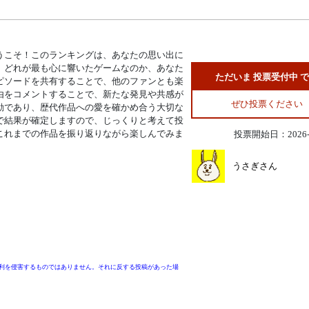
うこそ！このランキングは、あなたの思い出に
、どれが最も心に響いたゲームなのか、あなた
ただいま 投票受付中 
ピソードを共有することで、他のファンとも楽
由をコメントすることで、新たな発見や共感が
ぜひ投票ください
動であり、歴代作品への愛を確かめ合う大切な
で結果が確定しますので、じっくりと考えて投
これまでの作品を振り返りながら楽しんでみま
投票開始日：2026-0
うさぎさん
利を侵害するものではありません。それに反する投稿があった場