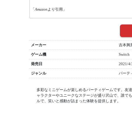
「
Amazon
より引用」
メーカー
吉本興
ゲーム機
Switch
発売日
2021/4/
ジャンル
パーテ
多彩なミニゲームが楽しめるパーティゲームです。友
ャラクターやユニークなステージが盛り沢山で、誰で
ルで、笑いと感動が詰まった体験を提供します。