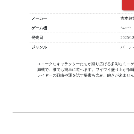
メーカー
吉本興
ゲーム機
Switch
発売日
2025/12
ジャンル
パーテ
ユニークなキャラクターたちが繰り広げる多彩なミニ
満載で、誰でも簡単に遊べます。ワイワイ盛り上がる
レイヤーの戦略や運を試す要素も含み、飽きが来ませ