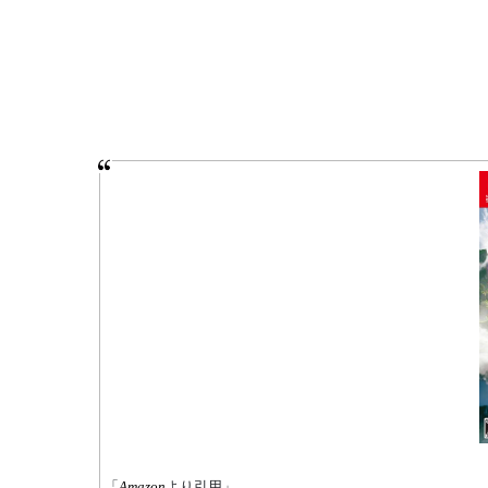
「
Amazon
より引用」