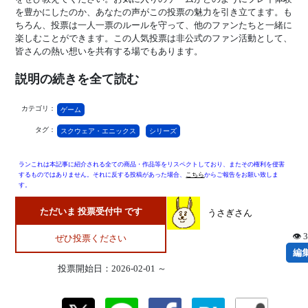
を豊かにしたのか、あなたの声がこの投票の魅力を引き立てます。も
ちろん、投票は一人一票のルールを守って、他のファンたちと一緒に
楽しむことができます。この人気投票は非公式のファン活動として、
皆さんの熱い想いを共有する場でもあります。
説明の続きを全て読む
カテゴリ：
ゲーム
タグ：
スクウェア・エニックス
シリーズ
ランこれは本記事に紹介される全ての商品・作品等をリスペクトしており、またその権利を侵害
するものではありません。それに反する投稿があった場合、
こちら
からご報告をお願い致しま
す。
ただいま 投票受付中 です
うさぎさん
👁 
ぜひ投票ください
編
投票開始日：2026-02-01 ～