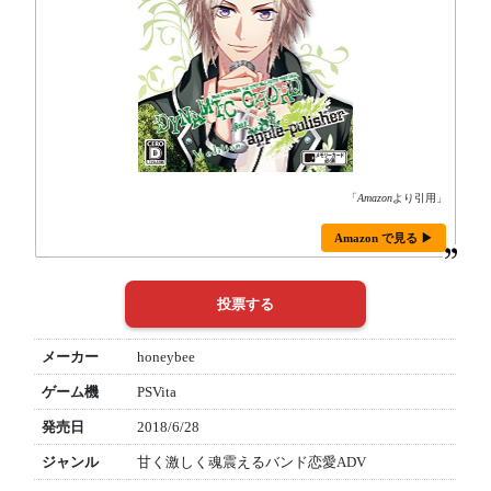
「
Amazon
より引用」
Amazon で見る ▶
メーカー
honeybee
ゲーム機
PSVita
発売日
2018/6/28
ジャンル
甘く激しく魂震えるバンド恋愛ADV