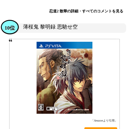
忍道2 散華の詳細・すべてのコメントを見る
薄桜鬼 黎明録 思馳せ空
10位
「
Amazon
より引用」