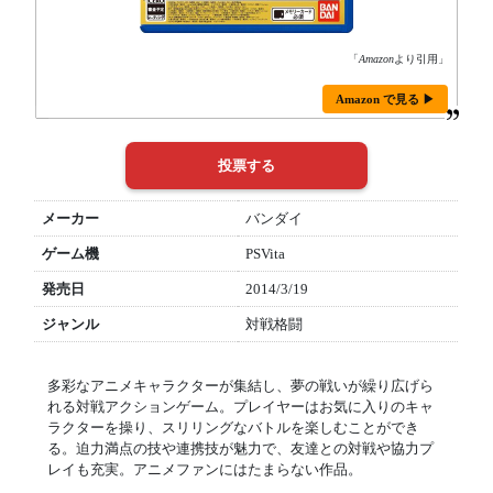
「
Amazon
より引用」
Amazon で見る ▶
メーカー
バンダイ
ゲーム機
PSVita
発売日
2014/3/19
ジャンル
対戦格闘
多彩なアニメキャラクターが集結し、夢の戦いが繰り広げら
れる対戦アクションゲーム。プレイヤーはお気に入りのキャ
ラクターを操り、スリリングなバトルを楽しむことができ
る。迫力満点の技や連携技が魅力で、友達との対戦や協力プ
レイも充実。アニメファンにはたまらない作品。