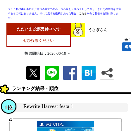
ランこれは本記事に紹介される全ての商品・作品等をリスペクトしており、またその権利を侵害
するものではありません。それに反する投稿があった場合、
こちら
からご報告をお願い致しま
す。
ただいま 投票受付中 です
うさぎさん
👁 
ぜひ投票ください
編
投票開始日：2026-06-18 ～
ランキング結果・順位
Rewrite Harvest festa！
1位