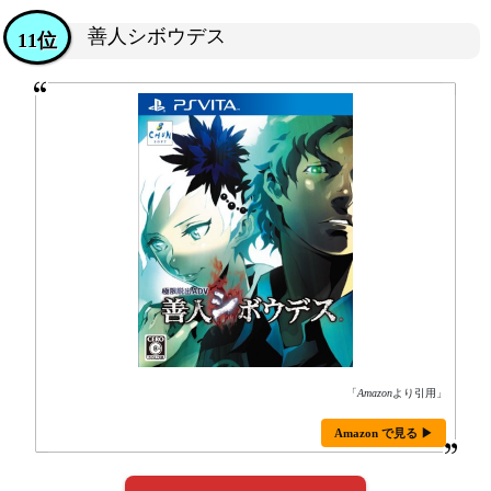
善人シボウデス
11位
「
Amazon
より引用」
Amazon で見る ▶