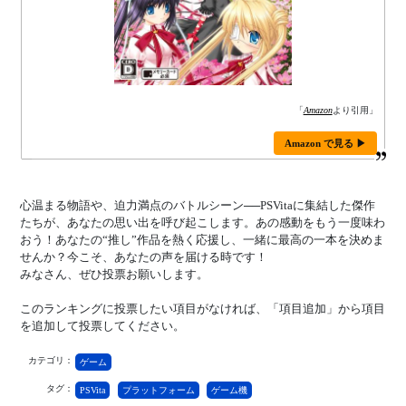
「
Amazon
より引用」
Amazon で見る ▶
心温まる物語や、迫力満点のバトルシーン──PSVitaに集結した傑作
たちが、あなたの思い出を呼び起こします。あの感動をもう一度味わ
おう！あなたの“推し”作品を熱く応援し、一緒に最高の一本を決めま
せんか？今こそ、あなたの声を届ける時です！
みなさん、ぜひ投票お願いします。
このランキングに投票したい項目がなければ、「項目追加」から項目
を追加して投票してください。
カテゴリ：
ゲーム
タグ：
PSVita
プラットフォーム
ゲーム機