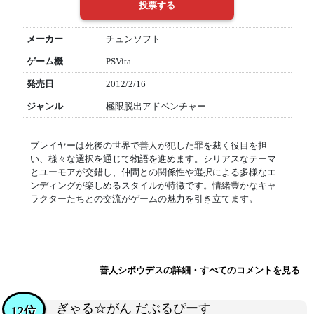
メーカー
チュンソフト
ゲーム機
PSVita
発売日
2012/2/16
ジャンル
極限脱出アドベンチャー
プレイヤーは死後の世界で善人が犯した罪を裁く役目を担
い、様々な選択を通じて物語を進めます。シリアスなテーマ
とユーモアが交錯し、仲間との関係性や選択による多様なエ
ンディングが楽しめるスタイルが特徴です。情緒豊かなキャ
ラクターたちとの交流がゲームの魅力を引き立てます。
善人シボウデスの詳細・すべてのコメントを見る
ぎゃる☆がん だぶるぴーす
12位