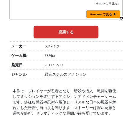
「
Amazon
より引用」
Amazon で見る ▶
メーカー
スパイク
ゲーム機
PSVita
発売日
2011/12/17
ジャンル
忍者ステルスアクション
本作は、プレイヤーが忍者となり、暗殺や潜入、戦闘を駆使
してミッションを遂行するアクションアドベンチャーゲーム
です。多様な武器や忍術を駆使し、リアルな日本の風景を舞
台にした緻密な自由度を誇ります。ストーリーは深い葛藤と
選択が絡む、ドラマティックな展開が待ち受けています。