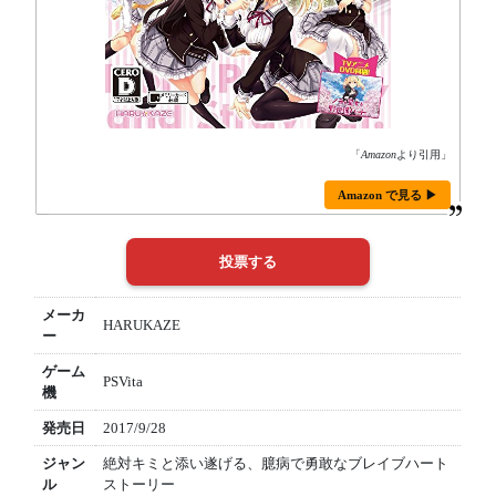
「
Amazon
より引用」
Amazon で見る ▶
メーカ
HARUKAZE
ー
ゲーム
PSVita
機
発売日
2017/9/28
ジャン
絶対キミと添い遂げる、臆病で勇敢なブレイブハート
ル
ストーリー