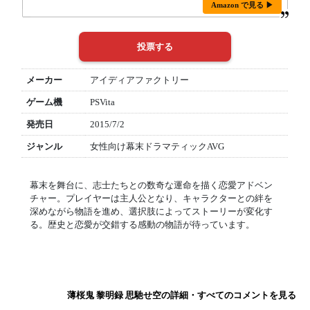
Amazon で見る ▶
メーカー
アイディアファクトリー
ゲーム機
PSVita
発売日
2015/7/2
ジャンル
女性向け幕末ドラマティックAVG
幕末を舞台に、志士たちとの数奇な運命を描く恋愛アドベン
チャー。プレイヤーは主人公となり、キャラクターとの絆を
深めながら物語を進め、選択肢によってストーリーが変化す
る。歴史と恋愛が交錯する感動の物語が待っています。
薄桜鬼 黎明録 思馳せ空の詳細・すべてのコメントを見る