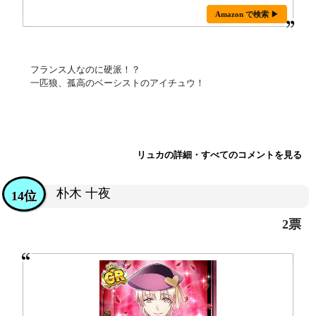
Amazon で検索 ▶
フランス人なのに硬派！？
一匹狼、孤高のベーシストのアイチュウ！
リュカの詳細・すべてのコメントを見る
朴木 十夜
14位
2票