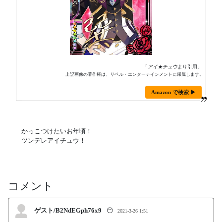
「
アイ★チュウ
より引用」
上記画像の著作権は、リベル・エンターテインメントに帰属します。
Amazon で検索 ▶
かっこつけたいお年頃！
ツンデレアイチュウ！
コメント
ゲスト/B2NdEGph76x9
😶
2021-3-26 1:51