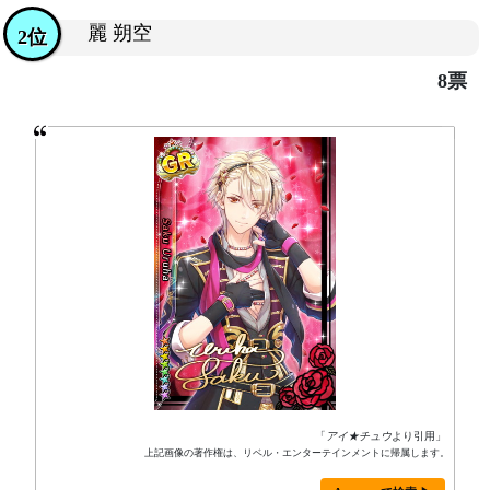
麗 朔空
2位
8票
「
アイ★チュウ
より引用」
上記画像の著作権は、リベル・エンターテインメントに帰属します。