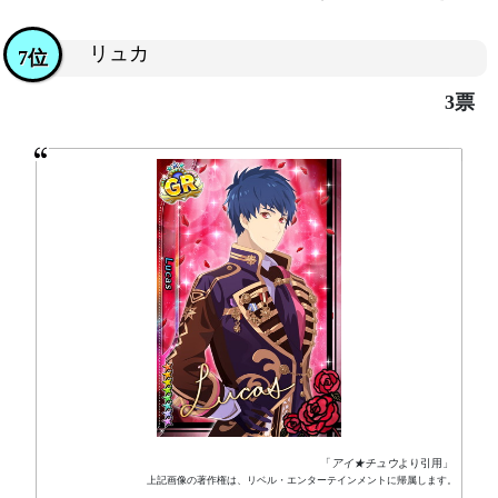
リュカ
7位
3票
「
アイ★チュウ
より引用」
上記画像の著作権は、リベル・エンターテインメントに帰属します。