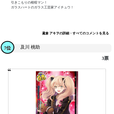
引きこもりの根暗マン！
ガラスハートのガラス工芸家アイチュウ！
鳶倉 アキヲの詳細・すべてのコメントを見る
及川 桃助
7位
3票