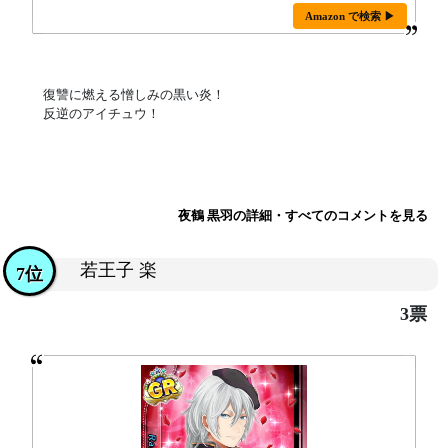
Amazon で検索 ▶
復讐に燃える憎しみの黒い炎！
反逆のアイチュウ！
夜鶴 黒羽の詳細・すべてのコメントを見る
若王子 楽
7位
3票