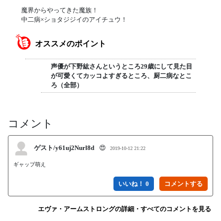
魔界からやってきた魔族！
中二病×ショタジジイのアイチュウ！
オススメのポイント
声優が下野紘さんというところ29歳にして見た目
が可愛くてカッコよすぎるところ、厨二病なとこ
ろ（全部）
コメント
ゲスト/y61uj2Nurl8d
😍
2019-10-12 21:22
ギャップ萌え
いいね！ 0
エヴァ・アームストロングの詳細・すべてのコメントを見る