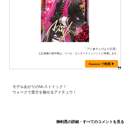
「
アイ★チュウ
より引用」
上記画像の著作権は、リベル・エンターテインメントに帰属します。
Amazon で検索 ▶
モデルあがりのMr.ストイック！
ウォークで貴方を魅せるアイチュウ！
御剣晃の詳細・すべてのコメントを見る