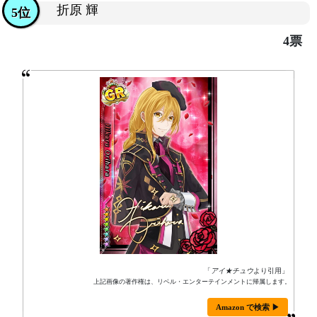
折原 輝
5位
4票
「
アイ★チュウ
より引用」
上記画像の著作権は、リベル・エンターテインメントに帰属します。
Amazon で検索 ▶