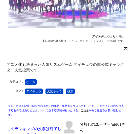
「
アイ★チュウ
より引用」
上記画像の著作権は、リベル・エンターテインメントに帰属します。
アニメ化も決まった人気リズムゲー厶 アイチュウの非公式キャラク
ター人気投票です。
カテゴリ：
ゲーム
タグ：
アイチュウ
人気キャラ
投票
ランこれは本記事に紹介される全ての商品・作品等をリスペクトしており、またその権利を侵害
するものではありません。それに反する投稿があった場合、
こちら
からご報告をお願い致しま
す。
名無しのユーザー/uid61さ
このランキングの投票は終了し
ん