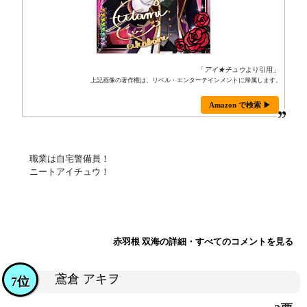
「
アイ★チュウ
より引用」
上記画像の著作権は、リベル・エンターテインメントに帰属します。
Amazon で検索 ▶
職業は自宅警備員！
ニートアイチュウ！
赤羽根 双海の詳細・すべてのコメントを見る
鳶倉 アキヲ
7位