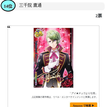
三千院 鷹通
14位
2票
「
アイ★チュウ
より引用」
上記画像の著作権は、リベル・エンターテインメントに帰属します。
Amazon で検索 ▶