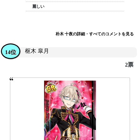
麗しい
朴木 十夜の詳細・すべてのコメントを見る
枢木 皐月
14位
2票