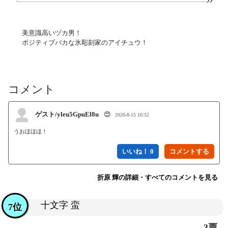
美意識高いヅカ男！
ポジティブバカな氷彫刻家のアイチュウ！
コメント
ゲスト/yleu5GpuEl8u
😍
2020-8-15 10:52
うおほほほ！
いいね！ 0
折原 輝の詳細・すべてのコメントを見る
十文字 蛮
7位
3票