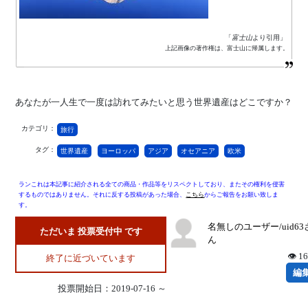
「
富士山
より引用」
上記画像の著作権は、富士山に帰属します。
あなたが一人生で一度は訪れてみたいと思う世界遺産はどこですか？
カテゴリ：
旅行
タグ：
世界遺産
ヨーロッパ
アジア
オセアニア
欧米
ランこれは本記事に紹介される全ての商品・作品等をリスペクトしており、またその権利を侵害
するものではありません。それに反する投稿があった場合、
こちら
からご報告をお願い致しま
す。
名無しのユーザー/uid63
ただいま 投票受付中 です
ん
👁 1
終了に近づいています
編
投票開始日：2019-07-16 ～