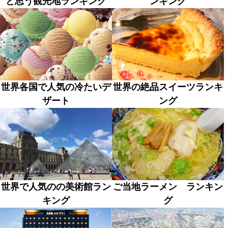
と思う観光地ランキング
ンキング
世界各国で人気の冷たいデ
世界の絶品スイーツランキ
ザート
ング
世界で人気のの美術館ラン
ご当地ラーメン ランキン
キング
グ