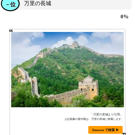
万里の長城
－位
0%
「
万里の長城
より引用」
上記画像の著作権は、万里の長城に帰属します。
Amazon で検索 ▶