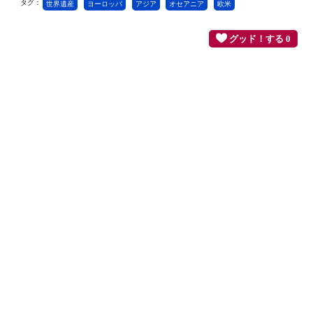
タグ：
世界遺産
ヨーロッパ
アジア
オセアニア
欧米
グッド！する 0