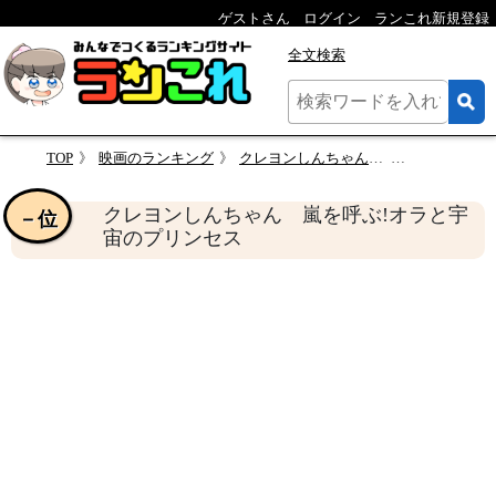
ゲストさん
ログイン
ランこれ新規登録
全文検索
TOP
映画のランキング
クレヨンしんちゃん 映画おススメ
クレヨンしんちゃん 嵐を呼ぶ!オ
クレヨンしんちゃん 嵐を呼ぶ!オラと宇
－位
宙のプリンセス