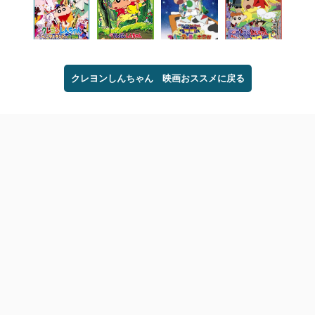
クレヨンしんちゃん 映画おススメに戻る