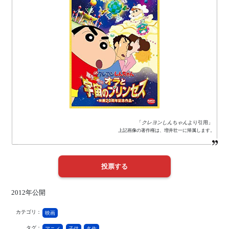
「
クレヨンしんちゃん
より引用」
上記画像の著作権は、増井壮一に帰属します。
2012年公開
カテゴリ：
映画
タグ：
アニメ
子供
名作