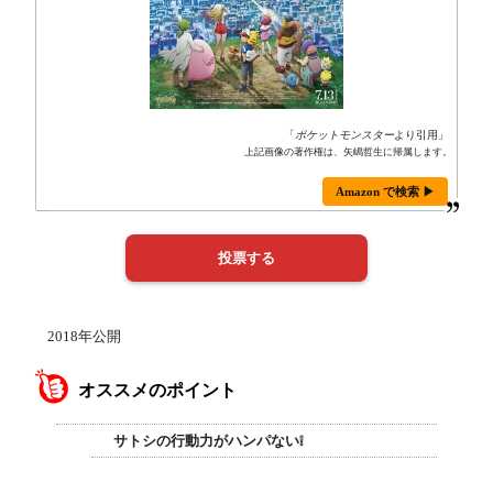
「
ポケットモンスター
より引用」
上記画像の著作権は、矢嶋哲生に帰属します。
Amazon で検索 ▶
2018年公開
オススメのポイント
サトシの行動力がハンパない❕