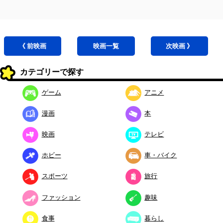
《 前
映画
映画
一覧
次
映画
》
カテゴリーで探す
ゲーム
アニメ
漫画
本
映画
テレビ
ホビー
車・バイク
スポーツ
旅行
ファッション
趣味
食事
暮らし