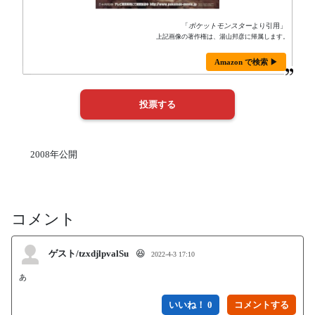
「
ポケットモンスター
より引用」
上記画像の著作権は、湯山邦彦に帰属します。
Amazon で検索 ▶
2008年公開
コメント
ゲスト/tzxdjlpvalSu
😆
2022-4-3 17:10
いいね！ 0