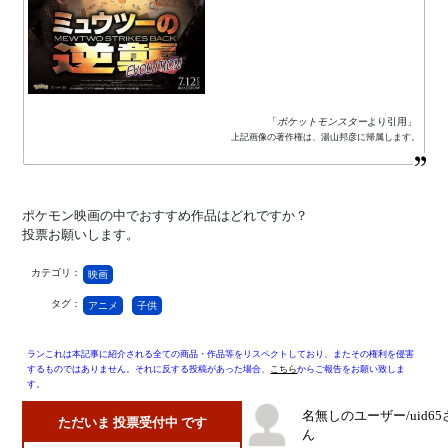
「
ポケットモンスター
より引用」
上記画像の著作権は、湯山邦彦に帰属します。
ポケモン映画の中でおすすめ作品はどれですか？
投票お願いします。
カテゴリ：
映画
タグ：
アニメ
子供
ランこれは本記事に紹介される全ての商品・作品等をリスペクトしており、またその権利を侵害
するものではありません。それに反する投稿があった場合、
こちら
からご報告をお願い致しま
す。
名無しのユーザー/uid65
ただいま 投票受付中 です
ん