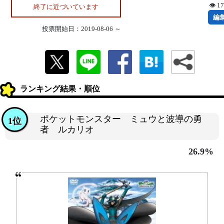
👁 1
終了に近づいています
編
投票開始日：2019-08-06 ～
ランキング結果・順位
ポケットモンスター ミュウと波導の勇
1位
者 ルカリオ
26.9%