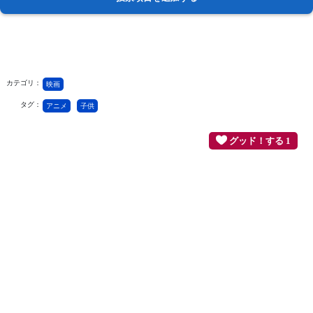
カテゴリ：
映画
タグ：
アニメ
子供
グッド！する 1