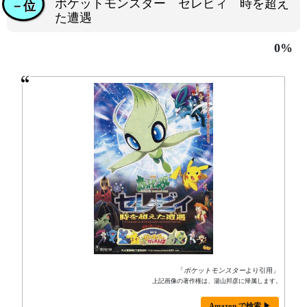
ポケットモンスター セレビィ 時を超え
－位
た遭遇
0%
「
ポケットモンスター
より引用」
上記画像の著作権は、湯山邦彦に帰属します。
Amazon で検索 ▶