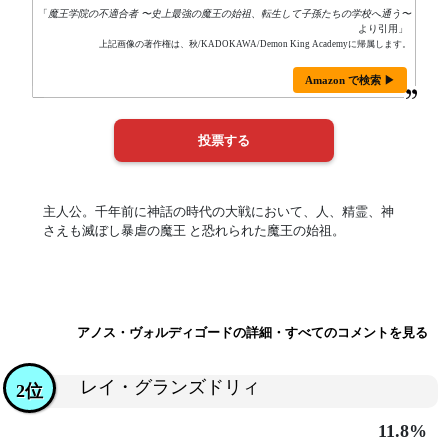
「
魔王学院の不適合者 〜史上最強の魔王の始祖、転生して子孫たちの学校へ通う〜
より引用」
上記画像の著作権は、秋/KADOKAWA/Demon King Academyに帰属します。
Amazon で検索 ▶
主人公。千年前に神話の時代の大戦において、人、精霊、神
さえも滅ぼし暴虐の魔王 と恐れられた魔王の始祖。
アノス・ヴォルディゴードの詳細・すべてのコメントを見る
レイ・グランズドリィ
2位
11.8%