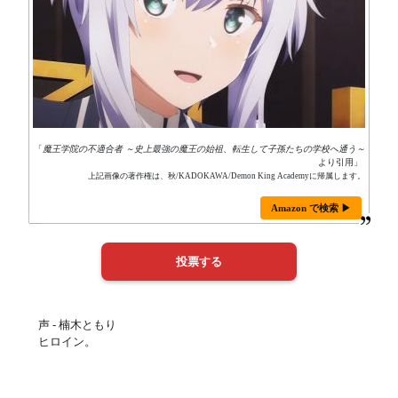
「
魔王学院の不適合者 ～史上最強の魔王の始祖、転生して子孫たちの学校へ通う～
より引用」
上記画像の著作権は、秋/KADOKAWA/Demon King Academyに帰属します。
Amazon で検索 ▶
声 - 楠木ともり
ヒロイン。