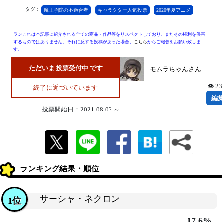
タグ：
魔王学院の不適合者
キャラクター人気投票
2020年夏アニメ
ランこれは本記事に紹介される全ての商品・作品等をリスペクトしており、またその権利を侵害
するものではありません。それに反する投稿があった場合、
こちら
からご報告をお願い致しま
す。
ただいま 投票受付中 です
モムラちゃんさん
👁 2
終了に近づいています
編
投票開始日：2021-08-03 ～
ランキング結果・順位
サーシャ・ネクロン
1位
17.6%