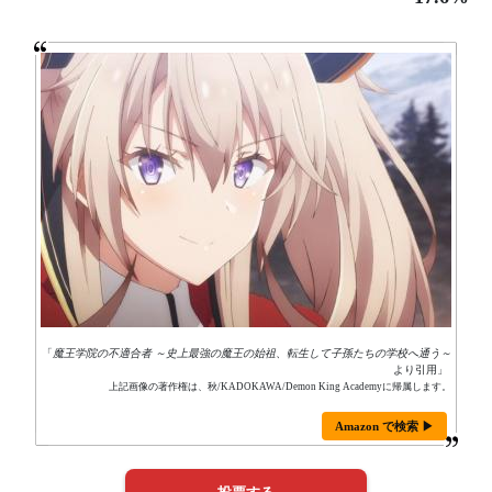
「
魔王学院の不適合者 ～史上最強の魔王の始祖、転生して子孫たちの学校へ通う～
より引用」
上記画像の著作権は、秋/KADOKAWA/Demon King Academyに帰属します。
Amazon で検索 ▶