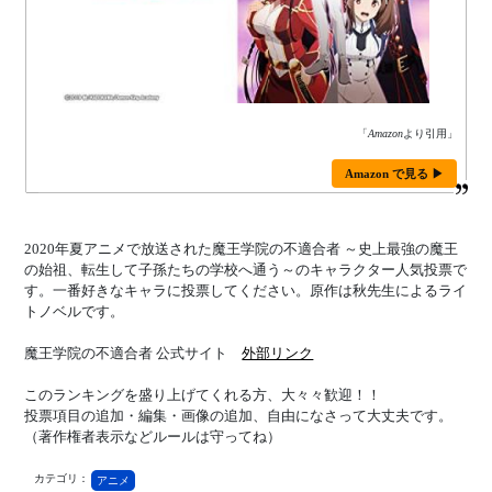
「
Amazon
より引用」
Amazon で見る ▶
2020年夏アニメで放送された魔王学院の不適合者 ～史上最強の魔王
の始祖、転生して子孫たちの学校へ通う～のキャラクター人気投票で
す。一番好きなキャラに投票してください。原作は秋先生によるライ
トノベルです。
魔王学院の不適合者 公式サイト
外部リンク
このランキングを盛り上げてくれる方、大々々歓迎！！
投票項目の追加・編集・画像の追加、自由になさって大丈夫です。
（著作権者表示などルールは守ってね）
カテゴリ：
アニメ