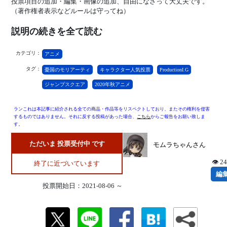
投票項目の追加・編集・画像の追加、自由になさって大丈夫です。
（著作権者表示などルールは守ってね）
説明の続きを全て読む
カテゴリ：
アニメ
タグ：
憂国のモリアーティ
キャラクター人気投票
ProductionI.G
ジャンプスクエア
2020年秋アニメ
ランこれは本記事に紹介される全ての商品・作品等をリスペクトしており、またその権利を侵害
するものではありません。それに反する投稿があった場合、
こちら
からご報告をお願い致しま
す。
ただいま 投票受付中 です
モムラちゃんさん
👁 2
終了に近づいています
編
投票開始日：2021-08-06 ～