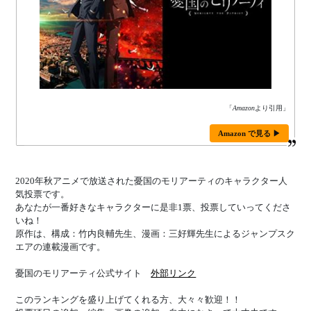
「
Amazon
より引用」
Amazon で見る ▶
2020年秋アニメで放送された憂国のモリアーティのキャラクター人
気投票です。
あなたが一番好きなキャラクターに是非1票、投票していってくださ
いね！
原作は、構成：竹内良輔先生、漫画：三好輝先生によるジャンプスク
エアの連載漫画です。
憂国のモリアーティ公式サイト
外部リンク
このランキングを盛り上げてくれる方、大々々歓迎！！