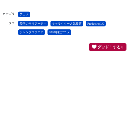
カテゴリ：
アニメ
タグ：
憂国のモリアーティ
キャラクター人気投票
ProductionI.G
ジャンプスクエア
2020年秋アニメ
グッド！する 0