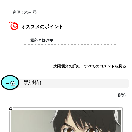
声優：木村 昴
オススメのポイント
意外と好き❤️
大隈優介の詳細・すべてのコメントを見る
黒羽祐仁
－位
0%