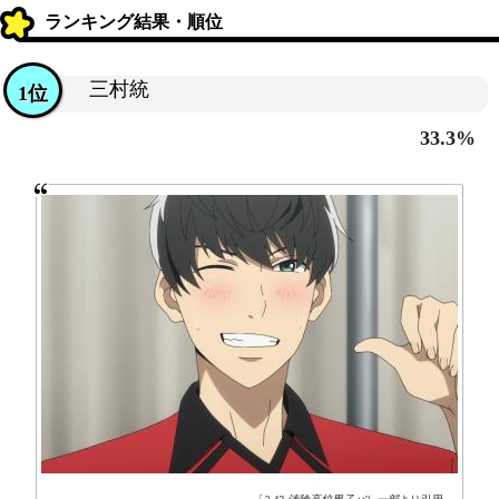
ランキング結果・順位
三村統
1位
33.3%