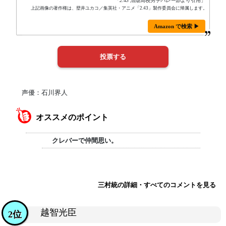
「
2.43 清陰高校男子バレー部
より引用」
上記画像の著作権は、壁井ユカコ／集英社・アニメ「2.43」製作委員会に帰属します。
Amazon で検索 ▶
声優：石川界人
オススメのポイント
クレバーで仲間思い。
三村統の詳細・すべてのコメントを見る
越智光臣
2位