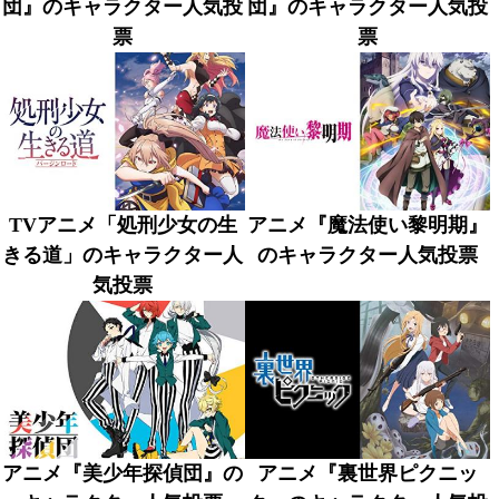
団』のキャラクター人気投
団』のキャラクター人気投
票
票
TVアニメ「処刑少女の生
アニメ『魔法使い黎明期』
きる道」のキャラクター人
のキャラクター人気投票
気投票
アニメ『美少年探偵団』の
アニメ『裏世界ピクニッ