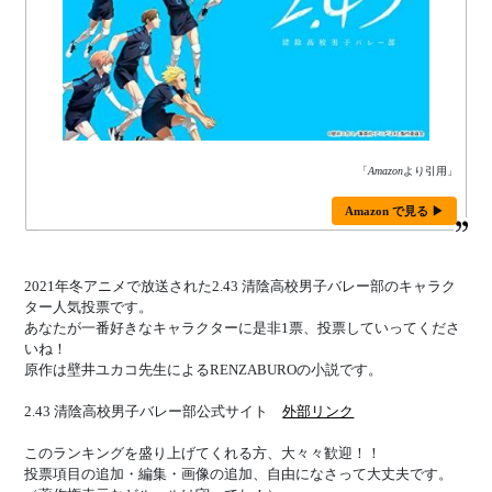
「
Amazon
より引用」
Amazon で見る ▶
2021年冬アニメで放送された2.43 清陰高校男子バレー部のキャラク
ター人気投票です。
あなたが一番好きなキャラクターに是非1票、投票していってくださ
いね！
原作は壁井ユカコ先生によるRENZABUROの小説です。
2.43 清陰高校男子バレー部公式サイト
外部リンク
このランキングを盛り上げてくれる方、大々々歓迎！！
投票項目の追加・編集・画像の追加、自由になさって大丈夫です。