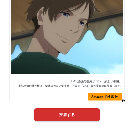
「
2.43 清陰高校男子バレー部
より引用」
上記画像の著作権は、壁井ユカコ／集英社・アニメ「2.43」製作委員会に帰属します。
Amazon で検索 ▶