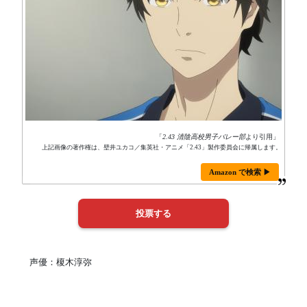
「
2.43 清陰高校男子バレー部
より引用」
上記画像の著作権は、壁井ユカコ／集英社・アニメ「2.43」製作委員会に帰属します。
Amazon で検索 ▶
声優：榎木淳弥