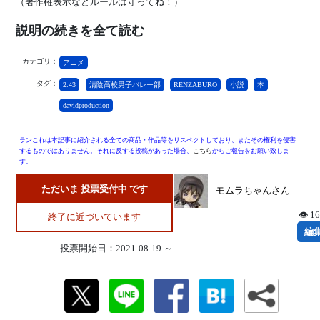
（著作権表示などルールは守ってね！）
説明の続きを全て読む
カテゴリ：
アニメ
タグ：
2.43
清陰高校男子バレー部
RENZABURO
小説
本
davidproduction
ランこれは本記事に紹介される全ての商品・作品等をリスペクトしており、またその権利を侵害
するものではありません。それに反する投稿があった場合、
こちら
からご報告をお願い致しま
す。
ただいま 投票受付中 です
モムラちゃんさん
👁 1
終了に近づいています
編
投票開始日：2021-08-19 ～