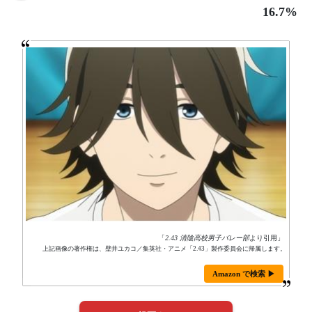
16.7%
「
2.43 清陰高校男子バレー部
より引用」
上記画像の著作権は、壁井ユカコ／集英社・アニメ「2.43」製作委員会に帰属します。
Amazon で検索 ▶