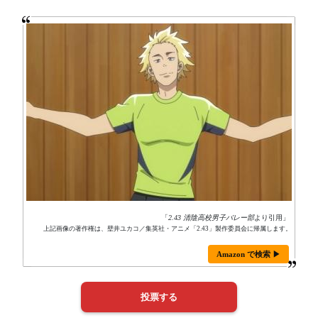
「
2.43 清陰高校男子バレー部
より引用」
上記画像の著作権は、壁井ユカコ／集英社・アニメ「2.43」製作委員会に帰属します。
Amazon で検索 ▶