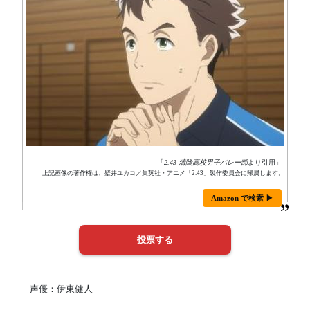
「
2.43 清陰高校男子バレー部
より引用」
上記画像の著作権は、壁井ユカコ／集英社・アニメ「2.43」製作委員会に帰属します。
Amazon で検索 ▶
声優：伊東健人