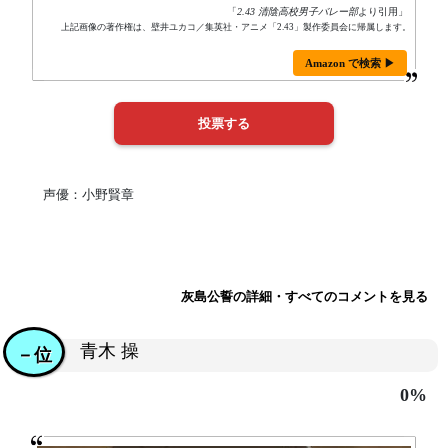
「
2.43 清陰高校男子バレー部
より引用」
上記画像の著作権は、壁井ユカコ／集英社・アニメ「2.43」製作委員会に帰属します。
Amazon で検索 ▶
声優：小野賢章
灰島公誓の詳細・すべてのコメントを見る
青木 操
－位
0%