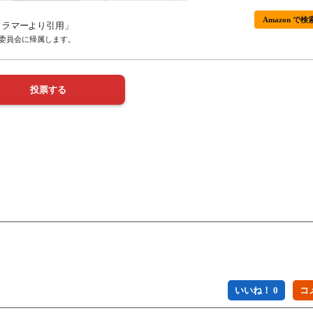
Amazon で検
クラマー
より引用」
委員会に帰属します。
いいね！ 0