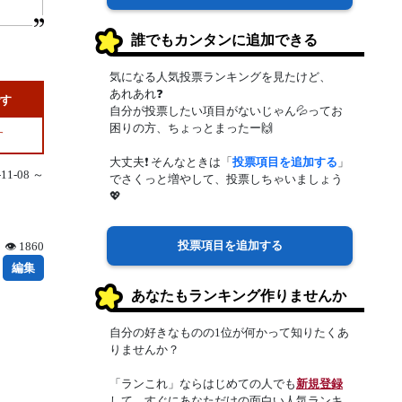
誰でもカンタンに追加できる
気になる人気投票ランキングを見たけど、
あれあれ❓
です
自分が投票したい項目がないじゃん💦ってお
困りの方、ちょっとまったー🙌
す
大丈夫❗ そんなときは「
投票項目を追加する
」
1-08 ～
でさくっと増やして、投票しちゃいましょう
💖
投票項目を追加する
👁 1860
編集
あなたもランキング作りませんか
自分の好きなものの1位が何かって知りたくあ
りませんか？
「ランこれ」ならはじめての人でも
新規登録
して、すぐにあなただけの面白い人気ランキ