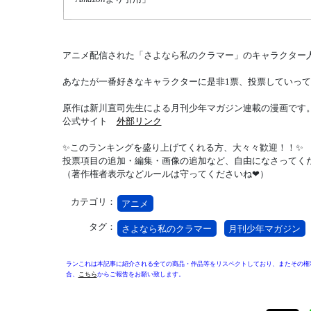
アニメ配信された「さよなら私のクラマー」のキャラクター
あなたが一番好きなキャラクターに是非1票、投票していって
原作は新川直司先生による月刊少年マガジン連載の漫画です
公式サイト
外部リンク
✨このランキングを盛り上げてくれる方、大々々歓迎！！✨
投票項目の追加・編集・画像の追加など、自由になさってく
（著作権者表示などルールは守ってくださいね❤）
カテゴリ：
アニメ
タグ：
さよなら私のクラマー
月刊少年マガジン
ランこれは本記事に紹介される全ての商品・作品等をリスペクトしており、またその権
合、
こちら
からご報告をお願い致します。