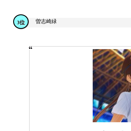
曽志崎緑
3位