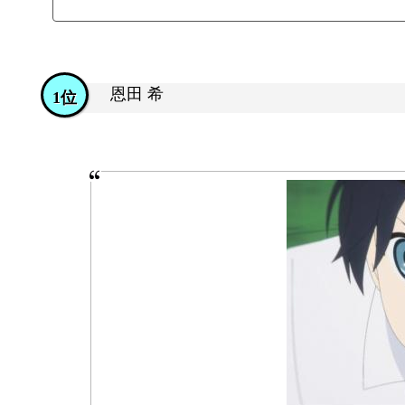
恩田 希
1位