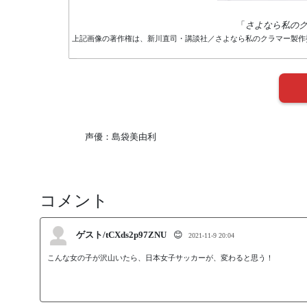
「
さよなら私の
上記画像の著作権は、新川直司・講談社／さよなら私のクラマー製作
声優：島袋美由利
コメント
ゲスト/tCXds2p97ZNU
😊
2021-11-9 20:04
こんな女の子が沢山いたら、日本女子サッカーが、変わると思う！