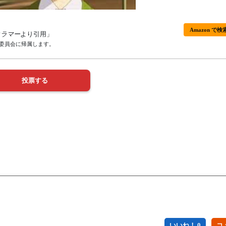
Amazon で検
クラマー
より引用」
委員会に帰属します。
いいね！ 0