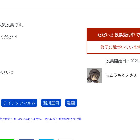
人気投票です。
ただいま 投票受付中 
ください❕
終了に近づいていま
。
投票開始日：2021-1
ださい☺
モムラちゃんさん
ライデンフィルム
新川直司
漫画
利を侵害するものではありません。それに反する投稿があった場