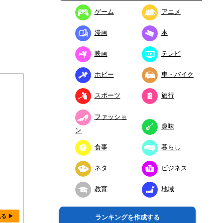
ゲーム
アニメ
漫画
本
映画
テレビ
ホビー
車・バイク
スポーツ
旅行
ファッショ
趣味
ン
食事
暮らし
ネタ
ビジネス
教育
地域
見る ▶
ランキングを作成する