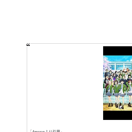
「
Amazon
より引用」