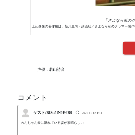
「
さよなら私の
上記画像の著作権は、新川直司・講談社／さよなら私のクラマー製作
声優：若山詩音
コメント
ゲスト/BlSu5lN9E6R9
😶
2021-11-12 1:11
のんちゃん愛に溢れている姿が素晴らしい