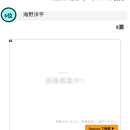
海野洋平
6位
0票
「海野洋平」の
画像募集中!!
Amazon で検索 ▶