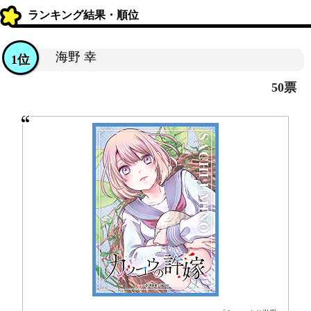
ランキング結果・順位
海野 幸
1位
50票