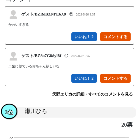
ゲスト/BZRdBZNPE6X9
😍
2023-5-26 8:35
かわいすぎる
いいね！ 2
ゲスト/BZSu7G8dyl8f
😶
2022-8-27 5:47
二葉に似ている赤ちゃん欲しいな
いいね！ 2
天野エリカの詳細・すべてのコメントを見る
瀬川ひろ
3位
20票