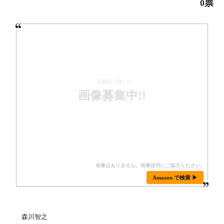
0票
「天野宗一郎」の
画像募集中!!
Amazon で検索 ▶
森川智之