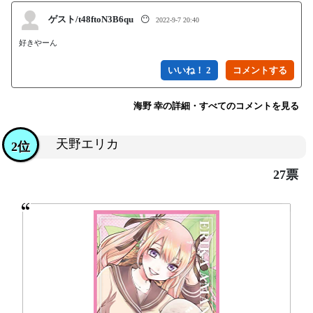
ゲスト/t48ftoN3B6qu
😶
2022-9-7 20:40
好きやーん
いいね！ 2
海野 幸の詳細・すべてのコメントを見る
天野エリカ
2位
27票