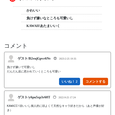
かわいい
負けず嫌いなところも可愛いし
KAWAII!あたまいいく
コメント
ゲスト/B2eujGpvr6Nv
😍
2023-2-25 19:35
負けず嫌いで可愛いし

だんだん凪に惹かれていくところも可愛い
いいね！ 2
ゲスト/y6pu5zp3r68T
😶
2022-9-25 17:24
KAWAII!頭いいし個人的に頭よくて天然なキャラ好きだから（あと声優が好
き）