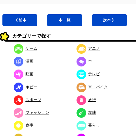
《 前
本
本
一覧
次
本
》
カテゴリーで探す
ゲーム
アニメ
漫画
本
映画
テレビ
ホビー
車・バイク
スポーツ
旅行
ファッション
趣味
食事
暮らし