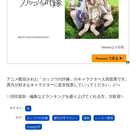
「
Amazon
より引用」
Amazon で見る ▶
アニメ配信された「カッコウの許嫁」のキャラクター人気投票です。
貴方が好きなキャラクターに是非投票していってください。(^^♪
✨項目追加・編集などランキングを盛り上げてくれる方、大歓迎✨
カテゴリ：
本
タグ：
カッコウの許嫁
週刊少年マガジン
漫画
シンエイ動画
SynergySP