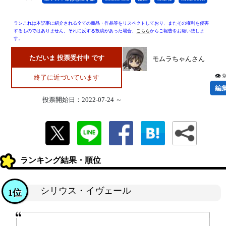
ランこれは本記事に紹介される全ての商品・作品等をリスペクトしており、またその権利を侵害
するものではありません。それに反する投稿があった場合、
こちら
からご報告をお願い致しま
す。
ただいま 投票受付中 です
モムラちゃんさん
👁 
終了に近づいています
編
投票開始日：2022-07-24 ～
ランキング結果・順位
シリウス・イヴェール
1位