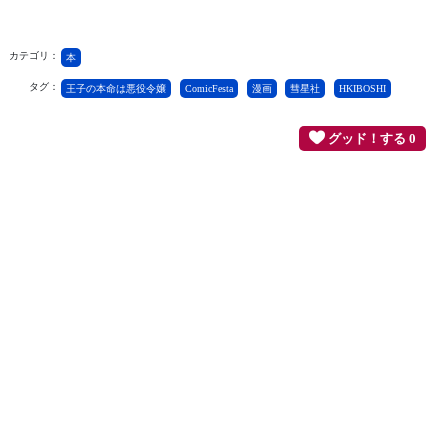
カテゴリ：
本
タグ：
王子の本命は悪役令嬢
ComicFesta
漫画
彗星社
HKIBOSHI
グッド！する 0