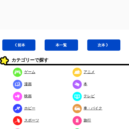
《 前
本
本
一覧
次
本
》
カテゴリーで探す
ゲーム
アニメ
漫画
本
映画
テレビ
ホビー
車・バイク
スポーツ
旅行