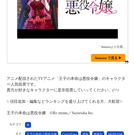
「
Amazon
より引用」
Amazon で見る ▶
アニメ配信されたTVアニメ「王子の本命は悪役令嬢」のキャラクタ
ー人気投票です。
貴方が好きなキャラクターに是非投票していってください。(^^♪
✨項目追加・編集などランキングを盛り上げてくれる方、大歓迎✨
王子の本命は悪役令嬢 ©Re:mimu／Suiseisha Inc.
カテゴリ：
本
タグ：
王子の本命は悪役令嬢
ComicFesta
漫画
彗星社
HKIBOSHI