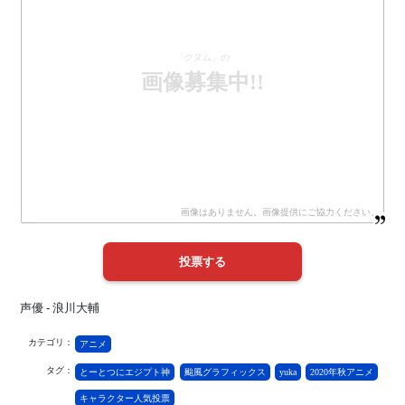
「クヌム」の
画像募集中!!
声優 - 浪川大輔
カテゴリ：
アニメ
タグ：
とーとつにエジプト神
颱風グラフィックス
yuka
2020年秋アニメ
キャラクター人気投票