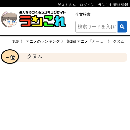
ゲストさん
ログイン
ランこれ新規登録
全文検索
TOP
アニメのランキング
第2回 アニメ『とーとつにエジプト神』のキャラクター人気投票
クヌム
クヌム
－位