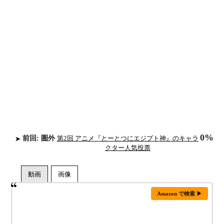
0%
前回: 圏外
第2回 アニメ『とーとつにエジプト神』のキャラ
クター人気投票
Amazon で検索 ▶