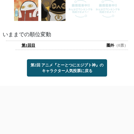
いままでの順位変動
第1回目
圏外
（0票）
第2回 アニメ『とーとつにエジプト神』の
キャラクター人気投票に戻る