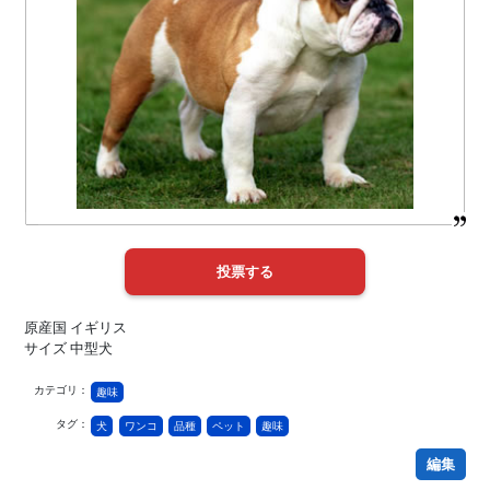
原産国 イギリス
サイズ 中型犬
カテゴリ：
趣味
タグ：
犬
ワンコ
品種
ペット
趣味
編集