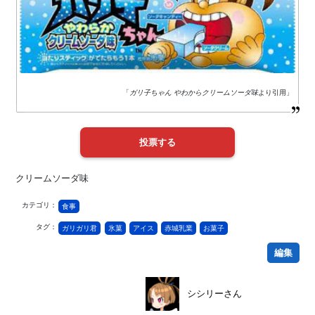
「
ガリ子ちゃん やわからクリームソーダ味
より引用」
クリームソーダ味
カテゴリ：
食事
タグ：
ガリガリ君
氷菓
アイス
赤城乳業
お菓子
編集
シシリーさん