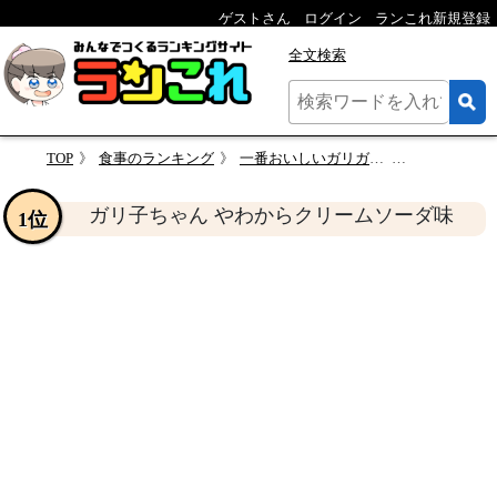
ゲストさん
ログイン
ランこれ新規登録
全文検索
TOP
食事のランキング
一番おいしいガリガリ君を決めるランキング
ガリ子ちゃん やわから
ガリ子ちゃん やわからクリームソーダ味
1位