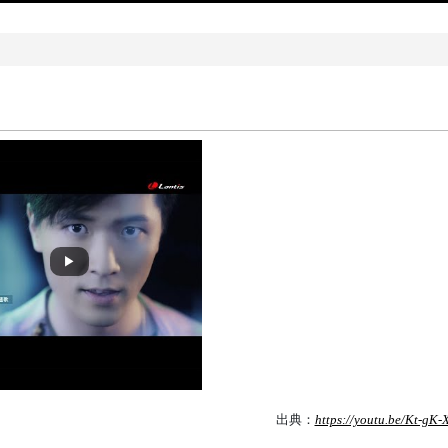
出典：
https://youtu.be/Kt-gK