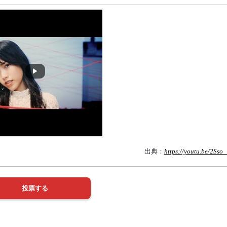
出典：
https://youtu.be/2Sso_