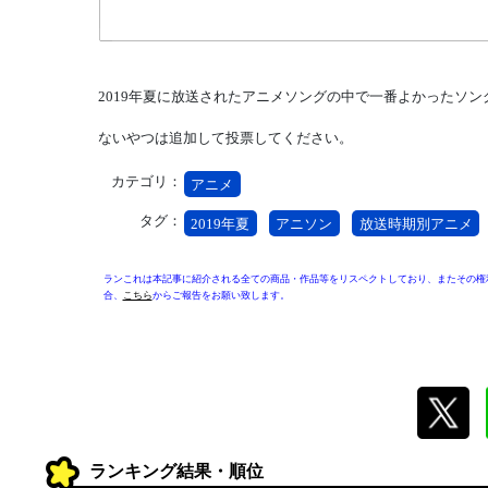
2019年夏に放送されたアニメソングの中で一番よかったソ
ないやつは追加して投票してください。
カテゴリ：
アニメ
タグ：
2019年夏
アニソン
放送時期別アニメ
ランこれは本記事に紹介される全ての商品・作品等をリスペクトしており、またその権
合、
こちら
からご報告をお願い致します。
ランキング結果・順位