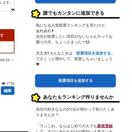
属します。
誰でもカンタンに追加できる
気になる人気投票ランキングを見たけど、
あれあれ❓
です
自分が投票したい項目がないじゃん💦ってお
困りの方、ちょっとまったー🙌
す
大丈夫❗ そんなときは「
投票項目を追加する
」
でさくっと増やして、投票しちゃいましょう
9-29 ～
💖
投票項目を追加する
👁 1736
編集
あなたもランキング作りませんか
自分の好きなものの1位が何かって知りたくあ
りませんか？
「ランこれ」ならはじめての人でも
新規登録
して、すぐにあなただけの面白い人気ランキ