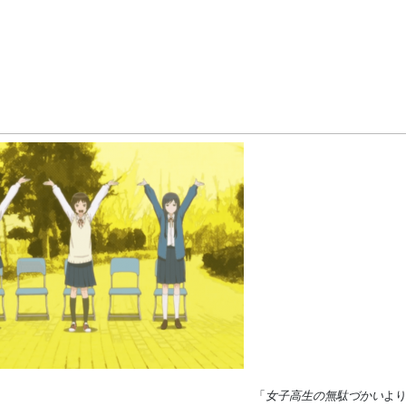
「
女子高生の無駄づかい
よ