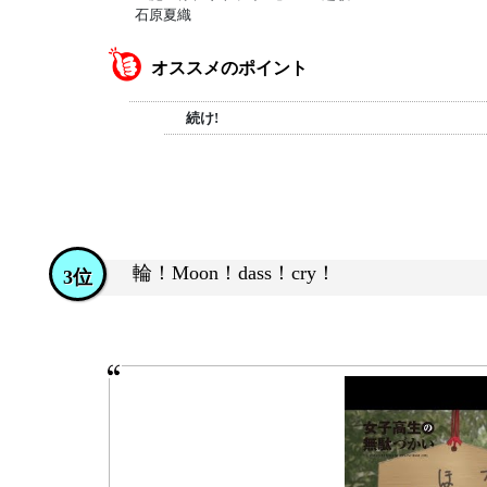
石原夏織
オススメのポイント
続け!
輪！Moon！dass！cry！
3位