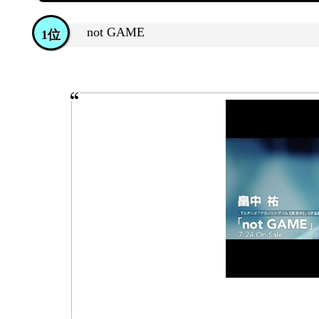
not GAME
1位