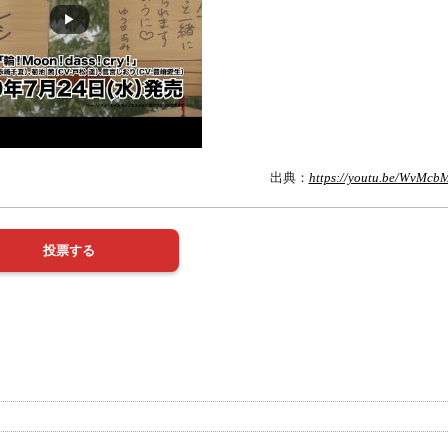
出典：
https://youtu.be/WvMcb