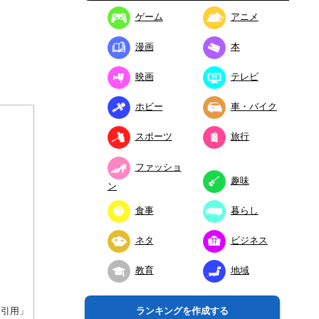
ゲーム
アニメ
漫画
本
映画
テレビ
ホビー
車・バイク
スポーツ
旅行
ファッショ
趣味
ン
食事
暮らし
ネタ
ビジネス
教育
地域
り引用」
ランキングを作成する