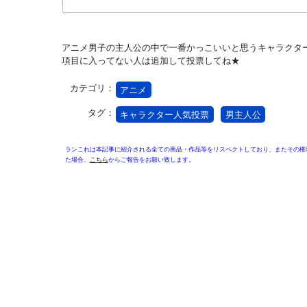
アニメ男子の主人公の中で一番かっこいいと思うキャラクタ
項目に入ってない人は追加して投票してね★
カテゴリ：
アニメ
タグ：
キャラクター人気投票
男主人公
ランこれは本記事に紹介される全ての商品・作品等をリスペクトしており、またその権
た場合、
こちら
からご報告をお願い致します。