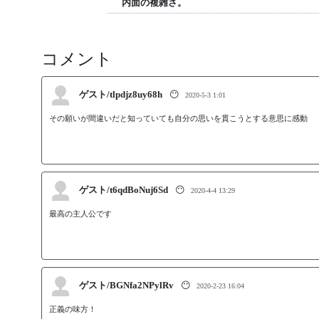
内面の複雑さ。
コメント
ゲスト/tlpdjz8uy68h
😶
2020-5-3 1:01
その願いが間違いだと知っていても自分の思いを貫こうとする意思に感動
ゲスト/t6qdBoNuj6Sd
😶
2020-4-4 13:29
最高の主人公です
ゲスト/BGNfa2NPylRv
😶
2020-2-23 16:04
正義の味方！