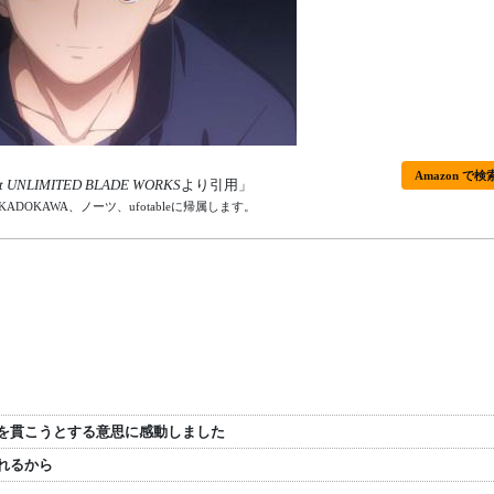
Amazon で検
ght UNLIMITED BLADE WORKS
より引用」
OKAWA、ノーツ、ufotableに帰属します。
を貫こうとする意思に感動しました
れるから