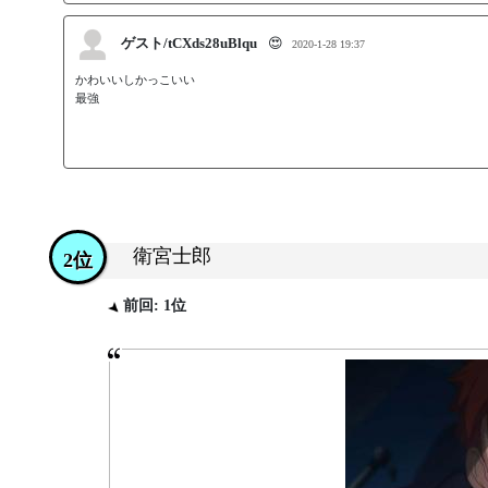
ゲスト/tCXds28uBlqu
😍
2020-1-28 19:37
かわいいしかっこいい

最強
衛宮士郎
2位
前回: 1位