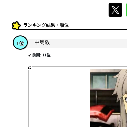
ランキング結果・順位
中島敦
1位
前回: 11位