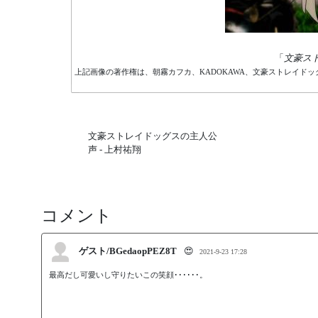
「
文豪ス
上記画像の著作権は、朝霧カフカ、KADOKAWA、文豪ストレイド
文豪ストレイドッグスの主人公
声 - 上村祐翔
コメント
ゲスト/BGedaopPEZ8T
😍
2021-9-23 17:28
最高だし可愛いし守りたいこの笑顔･･････。