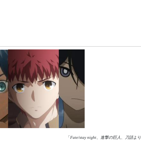
「
Fate/stay night、進撃の巨人、刀語
よ