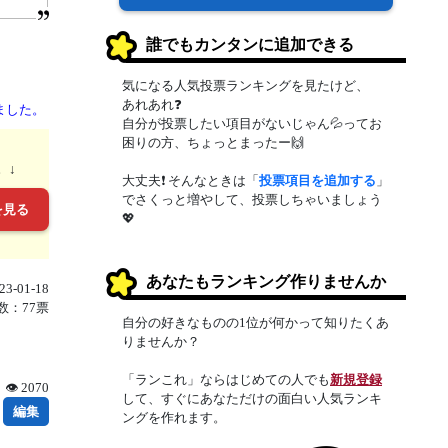
誰でもカンタンに追加できる
気になる人気投票ランキングを見たけど、
あれあれ❓
ました。
自分が投票したい項目がないじゃん💦ってお
困りの方、ちょっとまったー🙌
。↓
大丈夫❗ そんなときは「
投票項目を追加する
」
でさくっと増やして、投票しちゃいましょう
を見る
💖
あなたもランキング作りませんか
3-01-18
数：77票
自分の好きなものの1位が何かって知りたくあ
りませんか？
「ランこれ」ならはじめての人でも
新規登録
👁 2070
して、すぐにあなただけの面白い人気ランキ
編集
ングを作れます。