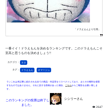
「
ドラえもん
より引用」
一番イイ！ドラえもんを決めるランキングです。このドラえもんこそ
至高と思うものを決めましょう!!
カテゴリ：
ネタ
タグ：
ドラえもん
オマージュ
ランこれは本記事に紹介される全ての商品・作品等をリスペクトしており、またその権利を侵害
するものではありません。それに反する投稿があった場合、
こちら
からご報告をお願い致しま
す。
シシリーさん
このランキングの投票は終了し
ました。
👁 2647