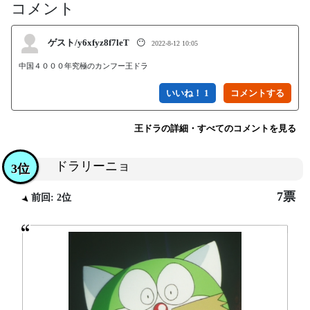
コメント
ゲスト/y6xfyz8f7leT
😶
2022-8-12 10:05
中国４０００年究極のカンフー王ドラ
いいね！ 1
王ドラの詳細・すべてのコメントを見る
ドラリーニョ
3位
7票
前回: 2位