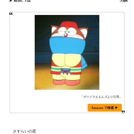
前回: 1位
「
ザ☆ドラえもんズ
より引用」
Amazon で検索 ▶
さすらいの星