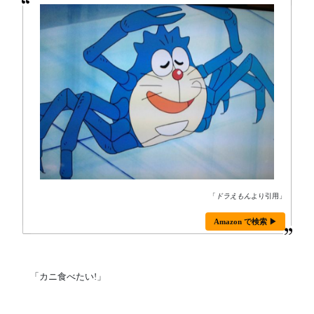
「
ドラえもん
より引用」
Amazon で検索 ▶
「カニ食べたい!」