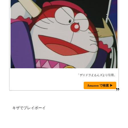
「
ザ☆ドラえもんズ
より引用」
Amazon で検索 ▶
キザでプレイボーイ