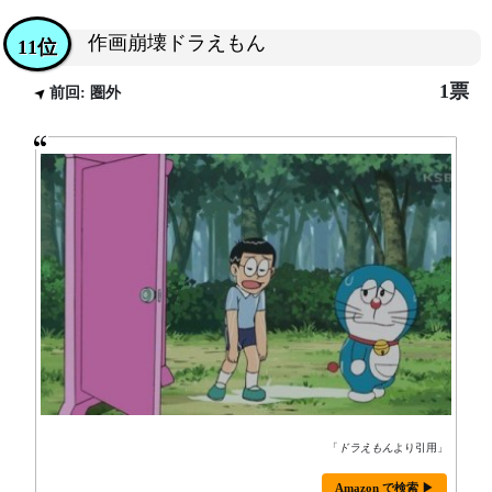
作画崩壊ドラえもん
11位
1票
前回: 圏外
「
ドラえもん
より引用」
Amazon で検索 ▶