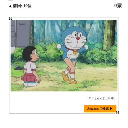
0票
前回: 10位
「
ドラえもん
より引用」
Amazon で検索 ▶