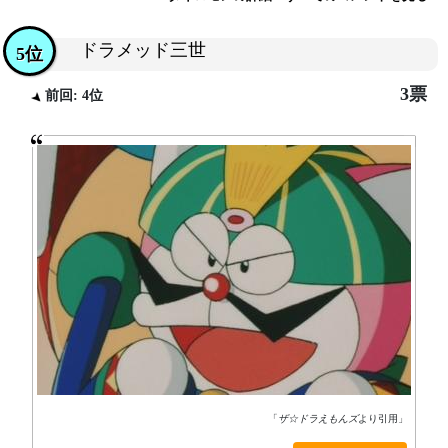
ドラメッド三世
5位
3票
前回: 4位
「
ザ☆ドラえもんズ
より引用」