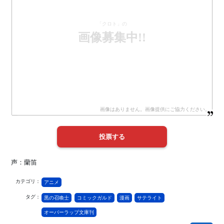
「クロト」の
画像募集中!!
声：蘭笛
カテゴリ：
アニメ
タグ：
黒の召喚士
コミックガルド
漫画
サテライト
オーバーラップ文庫刊