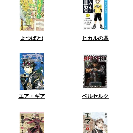
よつばと!
ヒカルの碁
エア・ギア
ベルセルク