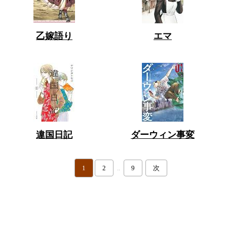
乙嫁語り
エマ
違国日記
ダーウィン事変
1
2
..
9
次