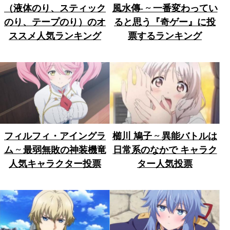
（液体のり、スティック
風水傳- ~ 一番変わってい
のり、テープのり）のオ
ると思う『奇ゲー』に投
ススメ人気ランキング
票するランキング
フィルフィ・アイングラ
櫛川 鳩子 ~ 異能バトルは
ム ~ 最弱無敗の神装機竜
日常系のなかで キャラク
人気キャラクター投票
ター人気投票