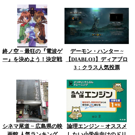
終ノ空 ~ 最狂の『電波ゲ
デーモン・ハンター ~
ー』を決めよう！決定戦
【DIABLO3】ディアブロ
3：クラス人気投票
シネマ尾道 ~ 広島県の映
論理エンジン ~ オススメ
画館 人気ランキング
したい小学生向けのドリ