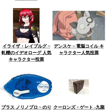
イライザ・レイブルグ ~
デンスケ ~ 電脳コイル キ
軋轢のイデオローグ 人気
ャラクター人気投票
キャラクター投票
プラス ノリノプロ ~ のり
クーロンズ・ゲート -九龍