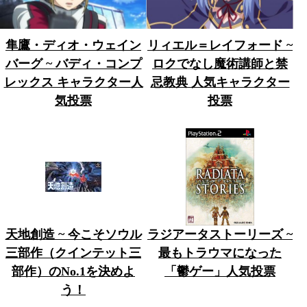
隼鷹・ディオ・ウェイン
リィエル＝レイフォード ~
バーグ ~ バディ・コンプ
ロクでなし魔術講師と禁
レックス キャラクター人
忌教典 人気キャラクター
気投票
投票
天地創造 ~ 今こそソウル
ラジアータストーリーズ ~
三部作（クインテット三
最もトラウマになった
部作）のNo.1を決めよ
「鬱ゲー」人気投票
う！