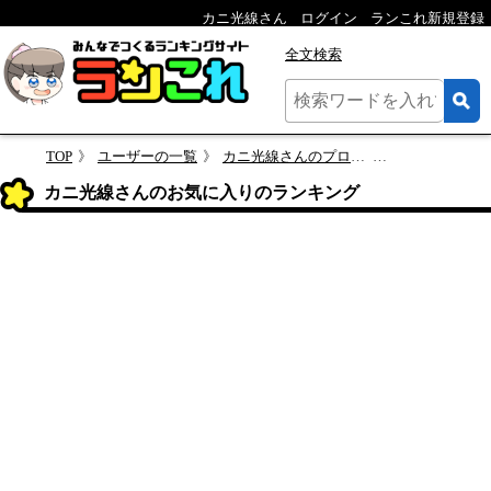
カニ光線さん
ログイン
ランこれ新規登録
全文検索
TOP
ユーザーの一覧
カニ光線さんのプロフィール
お気に入りのラ
カニ光線さんのお気に入りのランキング