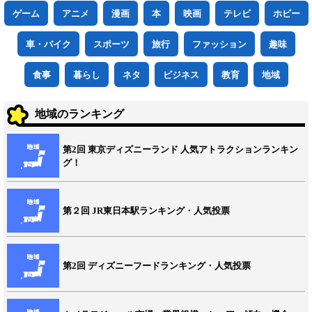
ゲーム
アニメ
漫画
本
映画
テレビ
ホビー
車・バイク
スポーツ
旅行
ファッション
趣味
食事
暮らし
ネタ
ビジネス
教育
地域
地域のランキング
第2回 東京ディズニーランド 人気アトラクションランキン
グ！
第２回 JR東日本駅ランキング・人気投票
第2回 ディズニーフードランキング・人気投票