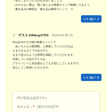
・答えてもらったらお礼を言いましょう。

・わからない事は、聞く前にまず検索サイトで検索してみよう。 

・書き込みの練習は「書き込み練習スレッド」で。
いいね！ 2
2:
ゲスト/t28dyop37lSU
2026-6-9 20:35
Googleやその他の検索エンジンで

「あいちゃんの夜戀館」と検索していただければ、

さまざまなタイプの女の子と、

まるで恋人のような時間を体験していただけます。

在籍している女の子たちは、

プライバシーと安全面をとても大切にしていますので、

安心してご利用いただけます。
いいね！ 0
(
*
の項目は必須です)
コメント：
*
（最大1000文字）