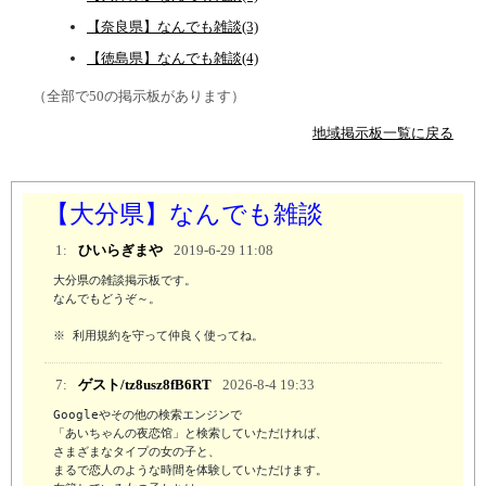
【奈良県】なんでも雑談(3)
【徳島県】なんでも雑談(4)
（全部で50の掲示板があります）
地域掲示板一覧に戻る
【大分県】なんでも雑談
1:
ひいらぎまや
2019-6-29 11:08
大分県の雑談掲示板です。

なんでもどうぞ～。

※ 利用規約を守って仲良く使ってね。
7:
ゲスト/tz8usz8fB6RT
2026-8-4 19:33
Googleやその他の検索エンジンで

「あいちゃんの夜恋馆」と検索していただければ、

さまざまなタイプの女の子と、

まるで恋人のような時間を体験していただけます。
