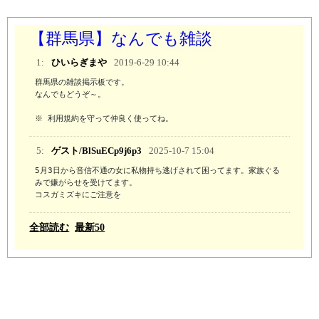
【群馬県】なんでも雑談
1:
ひいらぎまや
2019-6-29 10:44
群馬県の雑談掲示板です。

なんでもどうぞ～。

※ 利用規約を守って仲良く使ってね。
5:
ゲスト/BlSuECp9j6p3
2025-10-7 15:04
5月3日から音信不通の女に私物持ち逃げされて困ってます。家族ぐる
みで嫌がらせを受けてます。

コスガミズキにご注意を
全部読む
最新50