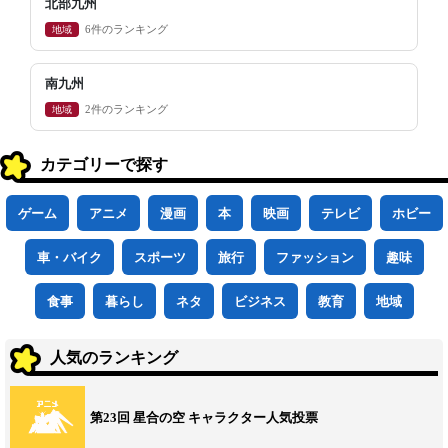
北部九州
地域
6件のランキング
南九州
地域
2件のランキング
カテゴリーで探す
ゲーム
アニメ
漫画
本
映画
テレビ
ホビー
車・バイク
スポーツ
旅行
ファッション
趣味
食事
暮らし
ネタ
ビジネス
教育
地域
人気のランキング
第23回 星合の空 キャラクター人気投票