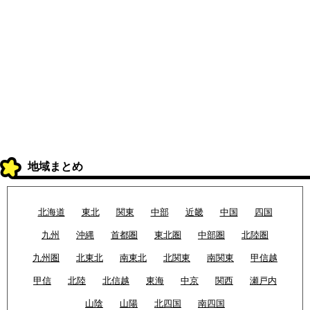
地域まとめ
北海道
東北
関東
中部
近畿
中国
四国
九州
沖縄
首都圏
東北圏
中部圏
北陸圏
九州圏
北東北
南東北
北関東
南関東
甲信越
甲信
北陸
北信越
東海
中京
関西
瀬戸内
山陰
山陽
北四国
南四国