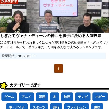
もぎたてヴァナ・ディールの神回を勝手に決める人気投票
2013年11月から行われるようになったFF11情報公式配信動画「もぎたてヴァ
ナ・ディール」で一番ステキだった回をみんなで決めるランキングです。
投票開始：2019/10/01～
1
カテゴリーで探す
ゲーム
アニメ
漫画
本
映画
テレビ
ホビー
車・バイク
スポーツ
旅行
ファッション
趣味