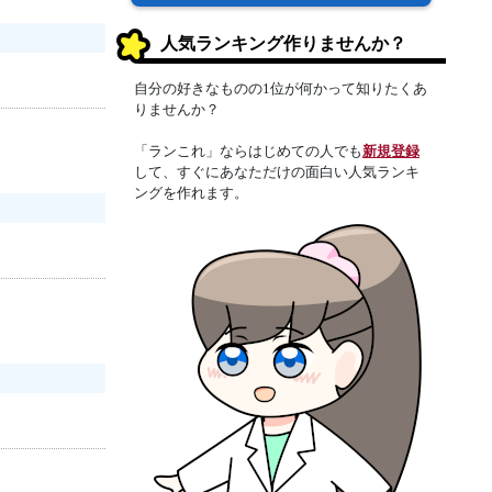
人気ランキング作りませんか？
自分の好きなものの1位が何かって知りたくあ
りませんか？
「ランこれ」ならはじめての人でも
新規登録
して、すぐにあなただけの面白い人気ランキ
ングを作れます。