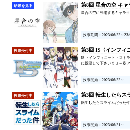
第8回 星合の空 キ
星合の空に登場するキャラ
投票期間：2023/06/22～23/0
第3回 IS〈インフ
IS 〈インフィニット・ス
に投票して下さいませ～😄
投票開始：2023/06/22～
第3回 転生したらス
転生したらスライムだった件
投票開始：2023/06/21～