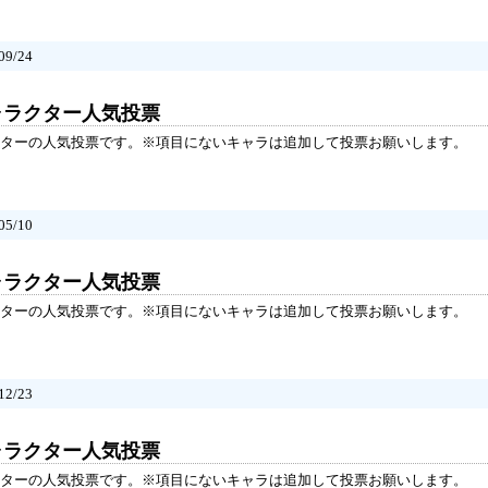
9/24
キャラクター人気投票
クターの人気投票です。※項目にないキャラは追加して投票お願いします。
5/10
キャラクター人気投票
クターの人気投票です。※項目にないキャラは追加して投票お願いします。
2/23
キャラクター人気投票
クターの人気投票です。※項目にないキャラは追加して投票お願いします。