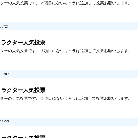
クターの人気投票です。※項目にないキャラは追加して投票お願いします。
6/27
キャラクター人気投票
クターの人気投票です。※項目にないキャラは追加して投票お願いします。
5/07
キャラクター人気投票
クターの人気投票です。※項目にないキャラは追加して投票お願いします。
3/22