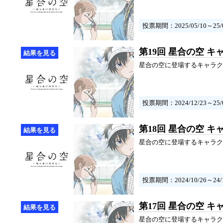
投票期間：2025/05/10～25/0
第19回 星合の空 
星合の空に登場するキャラ
投票期間：2024/12/23～25/0
第18回 星合の空 
星合の空に登場するキャラ
投票期間：2024/10/26～24/1
第17回 星合の空 
星合の空に登場するキャラ