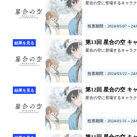
星合の空に登場するキャラ
投票期間：2024/05/07～24/0
第13回 星合の空 
星合の空に登場するキャラ
投票期間：2024/03/22～24/0
第12回 星合の空 
星合の空に登場するキャラ
投票期間：2024/01/31～24/0