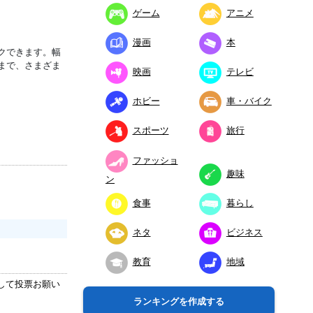
ゲーム
アニメ
漫画
本
クできます。幅
まで、さまざま
映画
テレビ
ホビー
車・バイク
スポーツ
旅行
ファッショ
趣味
ン
食事
暮らし
ネタ
ビジネス
教育
地域
して投票お願い
ランキングを作成する