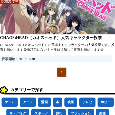
CHAOS;HEAD（カオスヘッド）人気キャラクター投票
CHAOS;HEAD（カオスヘッド）に登場するキャラクターの人気投票です。投
票お願いします😄※項目にないキャラは追加して投票お願いします💦
投票開始：2019/05/30～
1
カテゴリーで探す
ゲーム
アニメ
漫画
本
映画
テレビ
ホビー
車・バイク
スポーツ
旅行
ファッション
趣味