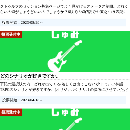
クトゥルフのセッション募集ページでよく見かけるステータス制限。どれく
らいの値がちょうどいいのでしょうか？6版での値(7版での値)という表記に
なっていますその他に入れた人は意見を頂けるとありがたいです。KP時の参
投票開始：2023/08/29～
考にさせていただきます
どのシナリオが好きですか。
下記の選択肢の内、どれが出てくる(若しくは出てこない)クトゥルフ神話
TRPGのシナリオが好きですか。(オリジナルシナリオの参考にさせていただ
きます。)
投票開始：2023/04/18～