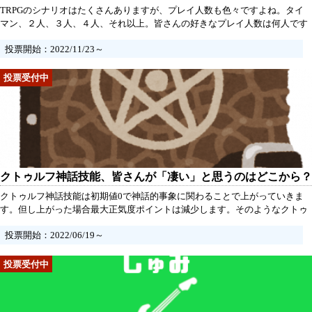
TRPGのシナリオはたくさんありますが、プレイ人数も色々ですよね。タイ
マン、２人、３人、４人、それ以上。皆さんの好きなプレイ人数は何人です
か？理由も教えていただけると喜びます！（KPは人数に含めないものとしま
投票開始：2022/11/23～
す）
クトゥルフ神話技能、皆さんが「凄い」と思うのはどこから？
クトゥルフ神話技能は初期値0で神話的事象に関わることで上がっていきま
す。但し上がった場合最大正気度ポイントは減少します。そのようなクトゥ
ルフ神話技能、皆さんはいくつくらいから、「この人のクトゥルフ神話技能
投票開始：2022/06/19～
高いな」「この人の数値凄いな」と思うようになりますか？