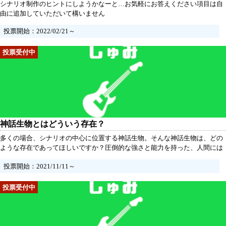
シナリオ制作のヒントにしようかなーと…お気軽にお答えください項目は自
由に追加していただいて構いません
投票開始：2022/02/21～
神話生物とはどういう存在？
多くの場合、シナリオの中心に位置する神話生物。そんな神話生物は、どの
ような存在であってほしいですか？圧倒的な強さと能力を持った、人間には
どうしようもないような「原作重視」かあるいは探索者（普通の人間）が頑
投票開始：2021/11/11～
張れば倒せる強さの「システム重視」か