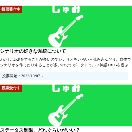
シナリオの好きな系統について
わたしはKPをすることが多いのでシナリオをいろいろ読み込んだり、自作で
シナリオを作ったりすることが多いのですが…クトゥルフ神話TRPGを遊ぶ
方々はどんな系統のシナリオを好むのかな～とちょっと疑問に思いまして。
投票開始：2023/10/07～
みなさんはどんな系統のシナリオが好きですか？
ステータス制限、どれぐらいがいい？