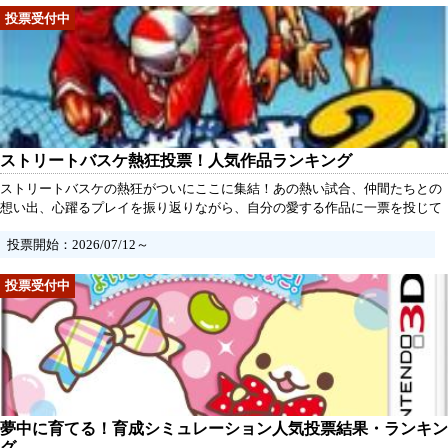
ストリートバスケ熱狂投票！人気作品ランキング
ストリートバスケの熱狂がついにここに集結！あの熱い試合、仲間たちとの
想い出、心躍るプレイを振り返りながら、自分の愛する作品に一票を投じて
みませんか？あなたの推しがどれだけのファンに支持されているのか、みん
投票開始：2026/07/12～
なで熱く語り合いましょう。さあ、最強のストリートバスケ作品を皆で選
び、再びあの熱い瞬間を共感しましょう！
夢中に育てる！育成シミュレーション人気投票結果・ランキン
グ