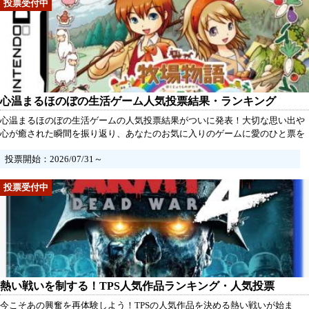
心温まるほのぼの生活ゲーム人気投票結果・ランキング
心温まるほのぼの生活ゲームの人気投票結果がついに発表！大切な思い出や
心が癒された瞬間を振り返り、あなたのお気に入りのゲームに愛のひと票を
投じましょう。まったりとした時間の中で育まれた絆や、可愛いキャラクタ
投票開始：2026/07/31～
ーたちとの思い出を共有し、仲間たちと楽しさを分かち合うチャンスです。
この機会に、心温まる生活を彩ったタイトル達にぜひ、あなたの声を届けて
ください！
熱い戦いを制する！TPS人気作品ランキング・人気投票
今こそあの興奮を再体験しよう！TPSの人気作品を決める熱い戦いが始ま