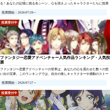
る！あなたの記憶に残る名シーン、心を揺さぶったキャラクターたちに投票
してみませんか？思い出のゲームを選び、仲間と一緒にこれまでの戦績を振
投票開始：2026/07/29～
り返り、もっと熱い盛り上がりを創ろう！あなたの一票が、未来の名作を生
み出すかもしれません。さあ、参加しよう！
ファンタジー恋愛アドベンチャー人気作品ランキング・人気投
票
ファンタジー恋愛アドベンチャーの世界は、あなたの心を震わせた数々の想
い出の宝庫。このランキングでは、自分の推しキャラクターや感動のストー
リーを振り返りながら、あなたのお気に入りを選んでみませんか？切ない恋
投票開始：2026/07/27～
や運命の出会いが詰まったこのジャンルで、あなたの一票が新たな名作を生
み出すかもしれません。さあ、あなたの想いを形にしましょう！