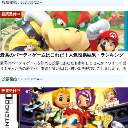
投票開始：2026/05/22～
最高のパーティゲームはこれだ！人気投票結果・ランキング
最高のパーティゲームを決める投票にあなたも参加しませんか？ワイワイ盛
り上がったあの瞬間や、友達と笑い転げた思い出を呼び起こしましょう。あ
なたの好きなゲームを選ぶことで、新たな仲間との絆が深まるはず。さあ、
投票開始：2026/05/14～
今すぐ投票して、最高のパーティゲームをみんなで見つけよう！