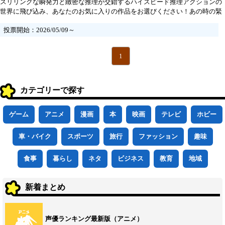
スリリングな瞬発力と緻密な推理が交錯するハイスピード推理アクションの
世界に飛び込み、あなたのお気に入りの作品をお選びください！あの時の緊
張感や驚きの瞬間を思い出し、心躍る名作たちにあなたの一票を託しましょ
投票開始：2026/05/09～
う。友情や競争を燃やしながら、共に最高の一作を決めるこの瞬間を楽しむ
ことができます。
1
カテゴリーで探す
ゲーム
アニメ
漫画
本
映画
テレビ
ホビー
車・バイク
スポーツ
旅行
ファッション
趣味
食事
暮らし
ネタ
ビジネス
教育
地域
新着まとめ
声優ランキング最新版（アニメ）