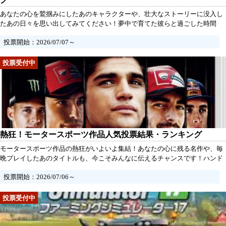
あなたの心を鷲掴みにしたあのキャラクターや、壮大なストーリーに没入し
たあの日々を思い出してみてください！夢中で育てた彼らと過ごした時間
は、きっと特別な思い出になっているはず。この育成シミュレーション人気
投票開始：2026/07/07～
投票では、あなたの推しをぜひ教えてください。今こそ、あの感動を共有
し、みんなで一緒に盛り上がりましょう！あなたの一票が、次の名作を生み
出すかもしれません。
熱狂！モータースポーツ作品人気投票結果・ランキング
モータースポーツ作品の熱狂がいよいよ集結！あなたの心に残る名作や、毎
晩プレイしたあのタイトルも、今こそみんなに伝えるチャンスです！ハンド
ルを握った瞬間の exhilaration や、仲間と共に走り抜けた思い出を胸に、大
投票開始：2026/07/06～
好きな作品に一票を投じて、その情熱を仲間と分かち合いましょう。あなた
の選択が、ランキングを形作る一部になるのです！