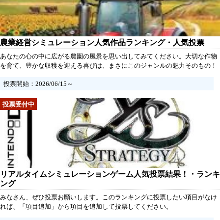
農業経営シミュレーション人気作品ランキング・人気投票
あなたの心の中に広がる農園の風景を思い出してみてください。大切な作物
を育て、豊かな収穫を迎える喜びは、まさにこのジャンルの魅力そのもの！
今、あなたが愛する農業経営シミュレーションの作品に投票して、思い出の
投票開始：2026/06/15～
一ページを加えましょう。名作たちへの愛を形にし、仲間と共に熱い思いを
シェアする絶好のチャンスです。さあ、あなたの推しを応援しよう！
リアルタイムシミュレーションゲーム人気投票結果！・ランキ
ング
みなさん、ぜひ投票お願いします。このランキングに投票したい項目がなけ
れば、「項目追加」から項目を追加して投票してください。