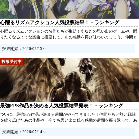
心躍るリズムアクション人気投票結果！・ランキング
心躍るリズムアクションの名作たちが集結！あなたの思い出のゲームや、踊
りたくなるような楽曲に投票して、あの感動を再び味わいましょう。仲間と
一緒に楽しんだ瞬間や、思い出の一曲がどれなのか、ぜひその熱い想いを形
投票開始：2026/07/15～
にしてください。あなたの一票が、次代のリズムアクションを彩るかもしれ
ません！
最強FPS作品を決める人気投票結果発表！・ランキング
ついに、最強FPS作品が決まる瞬間がやってきました！仲間たちと熱い戦闘
を繰り広げたあの作品や、今でも思い出に残る感動の瞬間を振り返って、あ
なたの推しゲームに一票を投じてみませんか？みんなの思い出を集めて、真
投票開始：2026/07/14～
の頂点を見つけるために、あなたの声が必要です！さあ、あの興奮をもう一
度共有しましょう！