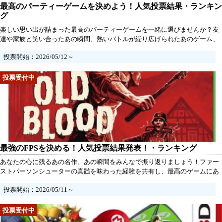
最高のパーティーゲームを決めよう！人気投票結果・ランキン
グ
楽しい思い出が詰まった最高のパーティーゲームを一緒に選びませんか？友
達や家族と笑い合ったあの瞬間、熱いバトルが繰り広げられたあのゲーム、
あなたの心に残る一作を教えてください。さあ、皆の意見を集めて、最強の
投票開始：2026/05/12～
パーティーゲームを決定しましょう！投票は簡単、あなたの熱い思いを届け
て、仲間たちと共に盛り上がりましょう！
最強のFPSを決める！人気投票結果発表！・ランキング
あなたの心に残るあの名作、あの瞬間をみんなで振り返りましょう！ファー
ストパーソンシューターの真髄を味わった経験を共有し、最高のゲームにあ
なたの一票を捧げてください。仲間との熱い戦い、緊張感あふれるバトルシ
投票開始：2026/05/11～
ーン、忘れられない思い出が詰まったタイトルが、果たしてどれなのか？あ
なたの推しを選び、みんなで最強の一作を見つけ出しましょう！