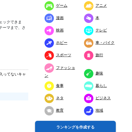
ゲーム
アニメ
漫画
本
ェックできま
テーマまで、さ
映画
テレビ
ホビー
車・バイク
スポーツ
旅行
ファッショ
趣味
入ってないキャ
ン
食事
暮らし
ネタ
ビジネス
教育
地域
ランキングを作成する