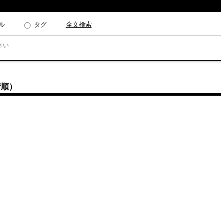
ル
タグ
全文検索
着順）