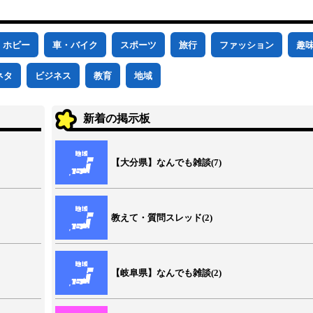
ホビー
車・バイク
スポーツ
旅行
ファッション
趣
ネタ
ビジネス
教育
地域
新着の掲示板
【大分県】なんでも雑談(7)
教えて・質問スレッド(2)
【岐阜県】なんでも雑談(2)