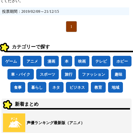
てください。
投票期間：2019/02/09～21/12/15
1
カテゴリーで探す
ゲーム
アニメ
漫画
本
映画
テレビ
ホビー
車・バイク
スポーツ
旅行
ファッション
趣味
食事
暮らし
ネタ
ビジネス
教育
地域
新着まとめ
声優ランキング最新版（アニメ）