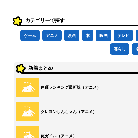
カテゴリーで探す
ゲーム
アニメ
漫画
本
映画
テレビ
暮らし
新着まとめ
声優ランキング最新版（アニメ）
クレヨンしんちゃん（アニメ）
俺ガイル（アニメ）