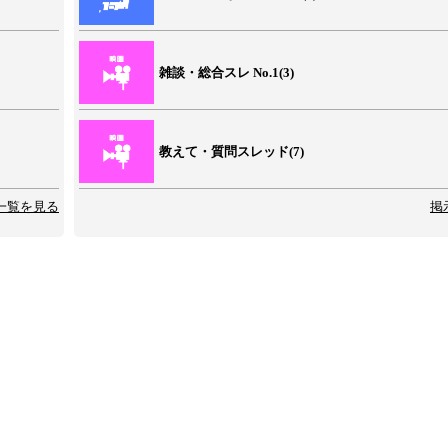
雑談・総合スレ No.1(3)
教えて・質問スレッド(7)
一覧を見る
掲