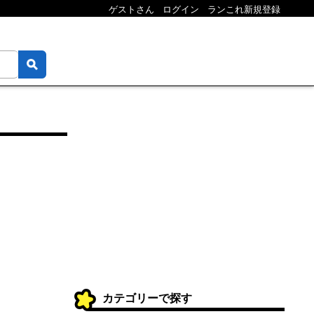
ゲストさん
ログイン
ランこれ新規登録
カテゴリーで探す