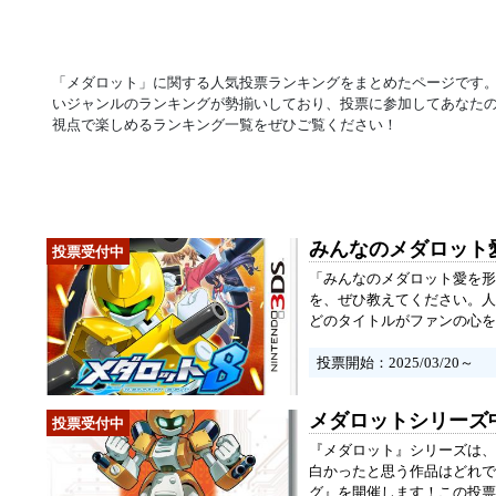
「メダロット」に関する人気投票ランキングをまとめたページです
いジャンルのランキングが勢揃いしており、投票に参加してあなた
視点で楽しめるランキング一覧をぜひご覧ください！
みんなのメダロット
「みんなのメダロット愛を形
を、ぜひ教えてください。人
どのタイトルがファンの心を
投票開始：2025/03/20～
メダロットシリーズ
『メダロット』シリーズは、
白かったと思う作品はどれで
グ』を開催します！この投票