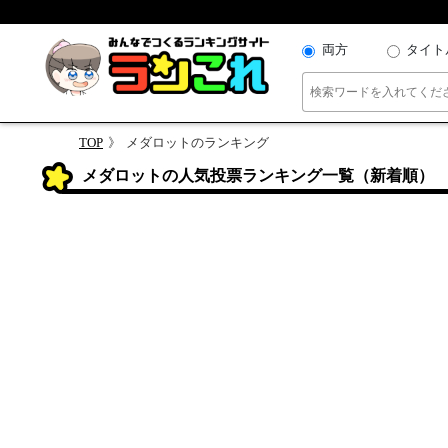
両方
タイト
TOP
メダロットのランキング
メダロットの人気投票ランキング一覧（新着順）