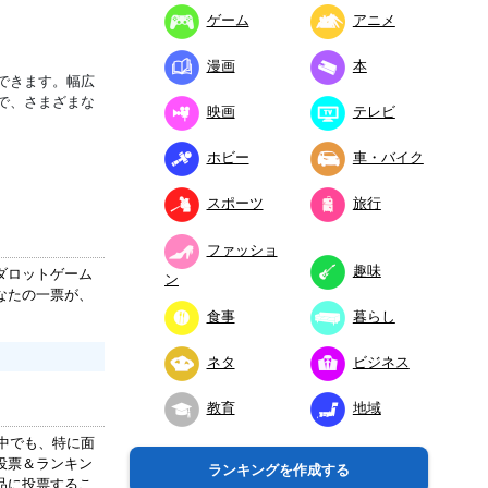
ゲーム
アニメ
漫画
本
できます。幅広
で、さまざまな
映画
テレビ
ホビー
車・バイク
スポーツ
旅行
ファッショ
趣味
ダロットゲーム
ン
なたの一票が、
食事
暮らし
ネタ
ビジネス
教育
地域
中でも、特に面
投票＆ランキン
ランキングを作成する
品に投票するこ