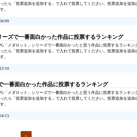
ったら「投票追加を追加する」で入れて投票してください。投票追加を追加
す。
6/09
シリーズで一番面白かった作品に投票するランキング
PG「メダロット」シリーズで一番面白かったと思う作品に投票するランキン
ったら「投票追加を追加する」で入れて投票してください。投票追加を追加
す。
2/10
で一番面白かった作品に投票するランキング
PG「メダロット」シリーズで一番面白かったと思う作品に投票するランキン
ったら「投票追加を追加する」で入れて投票してください。投票追加を追加
す。
4/15
1