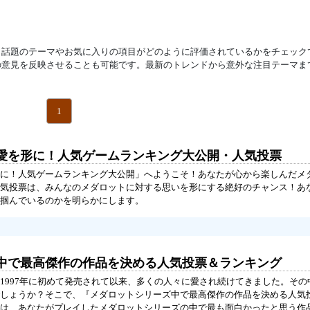
。話題のテーマやお気に入りの項目がどのように評価されているかをチェック
の意見を反映させることも可能です。最新のトレンドから意外な注目テーマま
1
愛を形に！人気ゲームランキング大公開・人気投票
に！人気ゲームランキング大公開」へようこそ！あなたが心から楽しんだメ
気投票は、みんなのメダロットに対する思いを形にする絶好のチャンス！あ
掴んでいるのかを明らかにします。
中で最高傑作の作品を決める人気投票＆ランキング
1997年に初めて発売されて以来、多くの人々に愛され続けてきました。その
しょうか？そこで、『メダロットシリーズ中で最高傑作の作品を決める人気
は、あなたがプレイしたメダロットシリーズの中で最も面白かったと思う作