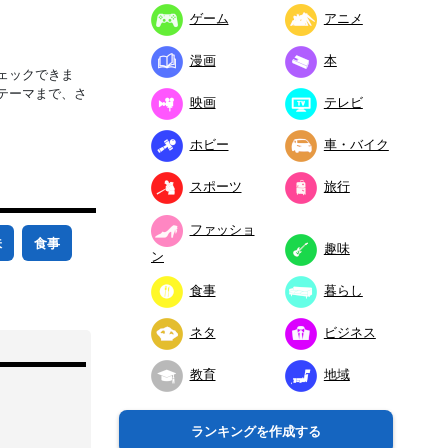
ゲーム
アニメ
漫画
本
ェックできま
テーマまで、さ
映画
テレビ
ホビー
車・バイク
スポーツ
旅行
ファッショ
味
食事
趣味
ン
食事
暮らし
ネタ
ビジネス
教育
地域
ランキングを作成する