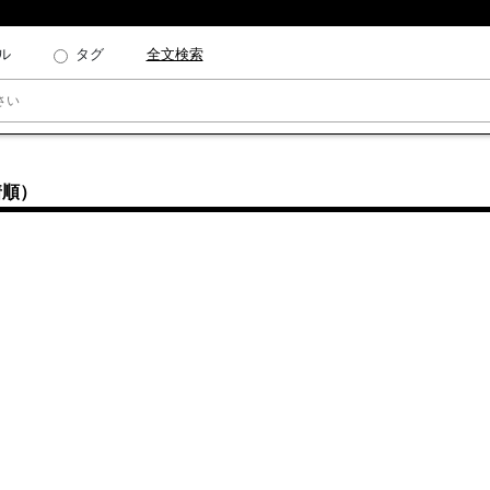
ル
タグ
全文検索
着順）