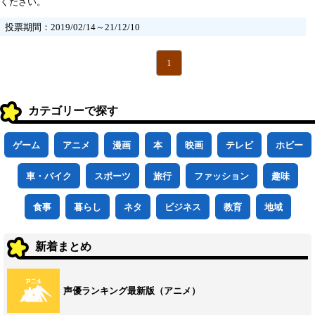
ください。
投票期間：2019/02/14～21/12/10
1
カテゴリーで探す
ゲーム
アニメ
漫画
本
映画
テレビ
ホビー
車・バイク
スポーツ
旅行
ファッション
趣味
食事
暮らし
ネタ
ビジネス
教育
地域
新着まとめ
声優ランキング最新版（アニメ）