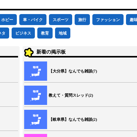
ホビー
車・バイク
スポーツ
旅行
ファッション
趣
ネタ
ビジネス
教育
地域
新着の掲示板
【大分県】なんでも雑談(7)
教えて・質問スレッド(2)
【岐阜県】なんでも雑談(2)