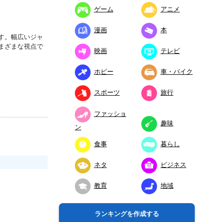
ゲーム
アニメ
漫画
本
す。幅広いジャ
まざまな視点で
映画
テレビ
ホビー
車・バイク
スポーツ
旅行
ファッショ
趣味
ン
食事
暮らし
ネタ
ビジネス
教育
地域
ランキングを作成する