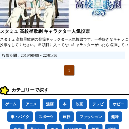
スタミュ 高校星歌劇 キャラクター人気投票
スタミュ 高校星歌劇の登場キャラクター人気投票です。一番好きなキャラに
投票をしてください。※ 項目に入ってないキャラクターがいたら追加してい
ただけるとうれしいです。
投票期間：2019/08/08～22/01/16
1
カテゴリーで探す
ゲーム
アニメ
漫画
本
映画
テレビ
ホビー
車・バイク
スポーツ
旅行
ファッション
趣味