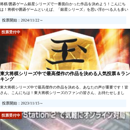
将棋/囲碁ゲーム銀星シリーズで一番面白かった作品を決めよう！こんにち
は！将棋や囲碁ゲームといえば、「銀星シリーズ」を思い浮かべる人も多い
のではないでしょうか？プロ顔負けのAIとの真剣勝負や、初心者でも気軽に
投票開始：2024/11/22～
楽しめる親切設計など、数々の魅力が詰まったこのシリーズ。そんな銀星シ
リーズの中で、「あなたにとって一番面白かった作品」はどれでしたか？
東大将棋シリーズ中で最高傑作の作品を決める人気投票＆ラン
キング
東大将棋シリーズ中で最高傑作の作品を決める、あなたの声が重要です！皆
さん、こんにちは！東大将棋シリーズのファンの皆さん、お待たせしまし
た！今回は、シリーズ中で一番面白かった作品を決める「最高傑作人気投票
投票開始：2023/11/15～
＆ランキング」を開催します！あなたのお気に入りの作品に投票して、その
人気を支えましょう！