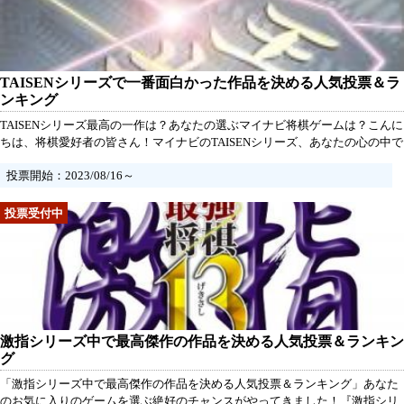
TAISENシリーズで一番面白かった作品を決める人気投票＆ラ
ンキング
TAISENシリーズ最高の一作は？あなたの選ぶマイナビ将棋ゲームは？こんに
ちは、将棋愛好者の皆さん！マイナビのTAISENシリーズ、あなたの心の中で
一番面白いと思う作品は何ですか？今回、我々はその謎に迫るべく、大規模
投票開始：2023/08/16～
な人気投票を開催します！
激指シリーズ中で最高傑作の作品を決める人気投票＆ランキン
グ
「激指シリーズ中で最高傑作の作品を決める人気投票＆ランキング」あなた
のお気に入りのゲームを選ぶ絶好のチャンスがやってきました！『激指シリ