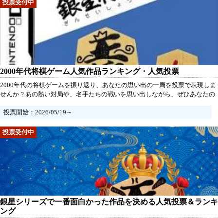
2000年代将棋ゲーム人気作品ランキング・人気投票
2000年代の将棋ゲームを振り返り、あなたの思い出の一局を投票で表現しま
せんか？あの熱い対局や、名手たちの戦いを思い出しながら、ぜひあなたの
推し作品を教えてください！ファン同士で熱い議論を交わし、心に残る作品
投票開始：2026/05/19～
を共に称えましょう。あなたの一票が、歴代の名作たちを再評価させるチャ
ンスです！
銀星シリーズで一番面白かった作品を決める人気投票＆ランキ
ング