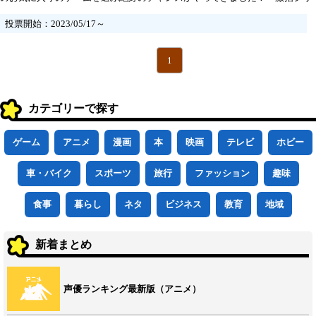
ーズ』の中で一番面白かった作品を決めるための人気投票を開催します。こ
投票開始：2023/05/17～
の投票は期限がなく、一定数の投票が集まった時点で結果が発表されます。
1
カテゴリーで探す
ゲーム
アニメ
漫画
本
映画
テレビ
ホビー
車・バイク
スポーツ
旅行
ファッション
趣味
食事
暮らし
ネタ
ビジネス
教育
地域
新着まとめ
声優ランキング最新版（アニメ）