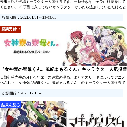
未来日記の登場キャラクター人気投票です。一番好きなキャラに投票をして
ください。※ 項目に入ってないキャラクターがいたら追加していただけると
うれしいです。
投票期間：2022/01/01～23/03/05
『女神寮の寮母くん。風紀まもるくん』キャラクター人気投票
日野行望先生の月刊少年エース連載の漫画、またアスリードによってアニメ
化された「女神寮の寮母くん。風紀まもるくん」のキャラクター人気投票で
す。ぜひ投票してください。
投票開始：2021/12/15～