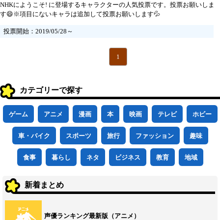
NHKにようこそ! に登場するキャラクターの人気投票です。投票お願いしま
す😄※項目にないキャラは追加して投票お願いします💦
投票開始：2019/05/28～
1
カテゴリーで探す
ゲーム
アニメ
漫画
本
映画
テレビ
ホビー
車・バイク
スポーツ
旅行
ファッション
趣味
食事
暮らし
ネタ
ビジネス
教育
地域
新着まとめ
声優ランキング最新版（アニメ）