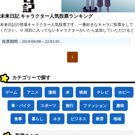
未来日記 キャラクター人気投票ランキング
未来日記の登場キャラクター人気投票です。一番好きなキャラに投票をして
ください。※ 項目に入ってないキャラクターがいたら追加していただけると
うれしいです。
投票期間：2019/06/08～22/01/01
1
カテゴリーで探す
ゲーム
アニメ
漫画
本
映画
テレビ
ホビー
車・バイク
スポーツ
旅行
ファッション
趣味
食事
暮らし
ネタ
ビジネス
教育
地域