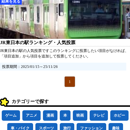
JR東日本の駅ランキング・人気投票
JR東日本の駅の人気投票ですこのランキングに投票したい項目がなければ、
「項目追加」から項目を追加して投票してください。
投票期間：2025/01/15～25/11/26
1
カテゴリーで探す
ゲーム
アニメ
漫画
本
映画
テレビ
ホビー
車・バイク
スポーツ
旅行
ファッション
趣味