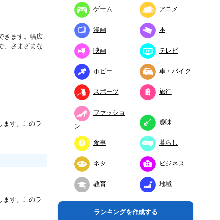
ゲーム
アニメ
漫画
本
できます。幅広
で、さまざまな
映画
テレビ
ホビー
車・バイク
スポーツ
旅行
ファッショ
趣味
します。このラ
ン
食事
暮らし
ネタ
ビジネス
教育
地域
します。このラ
ランキングを作成する