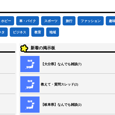
ホビー
車・バイク
スポーツ
旅行
ファッション
趣
ネタ
ビジネス
教育
地域
新着の掲示板
【大分県】なんでも雑談(7)
教えて・質問スレッド(2)
【岐阜県】なんでも雑談(2)