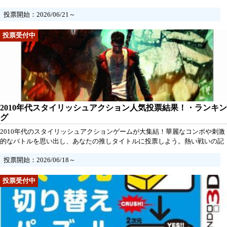
す！最高のゾンビ体験を共有し、あなたの推し作品に一票を投じて、新たな
投票開始：2026/06/21～
名作を振り返りましょう！このランキングに投票したい項目がなければ、
「項目追加」から項目を追加して投票してください。
2010年代スタイリッシュアクション人気投票結果！・ランキン
グ
2010年代のスタイリッシュアクションゲームが大集結！華麗なコンボや刺激
的なバトルを思い出し、あなたの推しタイトルに投票しよう。熱い戦いの記
憶を甦らせ、一緒に最高のゲームを選び出そう！あなたの一票が新たな伝説
投票開始：2026/06/18～
を生むかもしれません。このランキングに投票したい項目がなければ、「項
目追加」から項目を追加して投票してください。