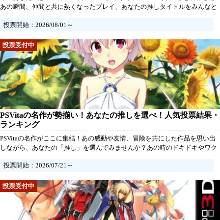
あの瞬間、仲間と共に熱くなったプレイ、あなたの推しタイトルをみんなと
共有しましょう。2010年代に登場した名作たちの中から、心に残る作品に一
投票開始：2026/08/01～
票を！さあ、あなたの想いを届けて、ランキングを一緒に盛り上げよう！
PSVitaの名作が勢揃い！あなたの推しを選べ！人気投票結果・
ランキング
PSVitaの名作がここに集結！あの感動や友情、冒険を共にした作品を思い出
しながら、あなたの「推し」を選んでみませんか？あの時のドキドキやワク
ワクを再体験し、他のファンと熱い想いを分かち合いましょう！あなたの一
投票開始：2026/07/21～
票が、ゲームの未来を変えるかもしれません。さあ、迷わず投票しよう！