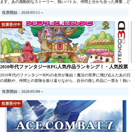
ます。あの感動的なストーリー、熱いバトル、仲間と分かち合った興奮…ど
の作品があなたにとっての名作だったのか、ぜひ投票して教えてください！
投票開始：2026/05/11～
みんなの想いが集まれば、あの時代の宝物が新たに輝き出します。あなたの
一票が、2010年代の名作を決める！
2010年代ファンタジーRPG人気作品ランキング！・人気投票
2010年代のファンタジーRPGの名作が集結！魔法の世界に飛び込んだあの日
の感動や、仲間との冒険を振り返りながら、自分の推し作品に一票を！熱い
バトルと心温まるストーリーが交錯する、この時代の名作があなたを待って
投票開始：2026/05/09～
います。一緒に最高の作品を称え、思い出を共鳴させましょう！あなたの声
が、ランキングを作り上げる力になります。