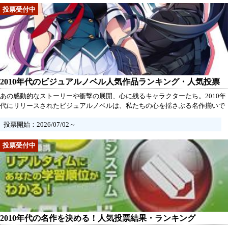
けましょう！
2010年代のビジュアルノベル人気作品ランキング・人気投票
あの感動的なストーリーや衝撃の展開、心に残るキャラクターたち。2010年
代にリリースされたビジュアルノベルは、私たちの心を揺さぶる名作揃いで
す。あなたの推し作品や、特別な思い出の一作を投票して、共にあの感動を
投票開始：2026/07/02～
振り返りましょう！あなたの一票が、名作たちの輝かしい歴史を彩ります。
さあ、あなたはどの作品を選びますか？
2010年代の名作を決める！人気投票結果・ランキング