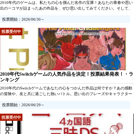
2010年代のゲームは、私たちの心を掴んだ名作の宝庫！あなたの青春や思い
出の一コマが詰まったあの作品を、ぜひ思い出してみてください。そして、
あの感動や興奮を再び感じながら、今こそ自分の「推し」を呼び寄せ、みん
投票開始：2026/06/30～
なと一緒にその素晴らしい作品を讃えましょう！あなたの一票が、この時代
の名作を決める大事なカギとなります。参加することで、あの時の熱い気持
ちがよみがえること間違いなし！
2010年代Switchゲームの人気作品を決定！投票結果発表！・ラ
ンキング
2010年代のSwitchゲームであなたの心をつかんだ作品は何ですか？あの感動
の冒険や、友と共に過ごした熱いバトル。思い出のフレーズやキャラクター
が今も心に残っていることでしょう。皆さんの熱い思いを形にするチャン
投票開始：2026/06/29～
ス！この人気投票で、あなたの推しゲームを応援して、煌めく名作を決めま
しょう！