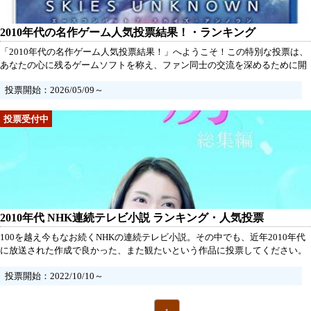
2010年代の名作ゲーム人気投票結果！・ランキング
「2010年代の名作ゲーム人気投票結果！」へようこそ！この特別な投票は、
あなたの心に残るゲームソフトを称え、ファン同士の交流を深めるために開
催されています。名作から隠れた名作まで、あなたのお気に入りのゲームを
投票開始：2026/05/09～
是非教えてください。投票は一人一票のみ。あなたが選ぶ一本には、どんな
理由や思い出があるのでしょうか？投票時にコメントを添えて、あなたのお
すすめポイントをシェアするのも楽しみの一つです。この非公式のファン活
動を通じて、2010年代のゲームの魅力を再発見し、思わぬ発見に出会えるか
もしれません。友人や仲間ともシェアして、熱い議論を巻き起こしましょ
う！時代を超えた名作たちが、あなたの一票を待っています。心に響く一作
を選び、素敵なゲームの思い出を一緒に振り返りましょう！あなたの投票
が、2010年代の名作ゲームの真の姿を明らかにするきっかけとなるかもしれ
ません。皆さんの参加をお待ちしています！
2010年代 NHK連続テレビ小説 ランキング・人気投票
100を越え今もなお続くNHKの連続テレビ小説。その中でも、近年2010年代
に放送された作成で良かった、また観たいという作品に投票してください。
話の内容が良かった、ヒロインが好きだったなど皆さまの観点で選んでくだ
投票開始：2022/10/10～
さい。