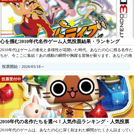
心を掴む2010年代名作ゲーム人気投票結果・ランキング
2010年代はゲームの進化と多様性が花開いた時代。あなたの心に残る名作た
ちが、今ここに集結！あの感動の瞬間や胸躍る冒険が蘇ります。あなたの推
しタイトルに投票して、あの頃の熱い想いをみんなと分かち合いましょう。
投票開始：2026/05/18～
さあ、あなたの一票で名作を応援しよう！
2010年代の名作たちを選べ！人気作品ランキング・人気投票
2010年代のゲームは、あなたの心に深く刻まれた瞬間がたくさん詰まってい