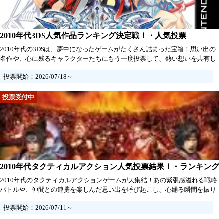
2010年代3DS人気作品ランキング決定戦！・人気投票
2010年代の3DSは、夢中になったゲームがたくさん詰まった宝箱！思い出の
名作や、心に残るキャラクターたちにもう一度投票して、熱い想いを共有し
よう。あの時の感動が蘇る瞬間を、一緒に味わおう！あなたの推しを輝かせ
投票開始：2026/07/18～
るチャンスだ。さあ、参加して、素晴らしい作品たちに愛を届けよう！
2010年代タクティカルアクション人気投票結果！・ランキング
2010年代のタクティカルアクションゲームが大集結！あの緊張感溢れる戦略
バトルや、仲間との連携を楽しんだ思い出を呼び起こし、心踊る瞬間を振り
返りましょう。あなたの推しタイトルに、ぜひ華を添えてあげてください！
投票開始：2026/07/11～
どの作品が一番心に残っているのか、熱い思いを投票で表現しましょう。あ
なたの選択がランキングを左右するかも？今すぐ参加して、最高の作品を届