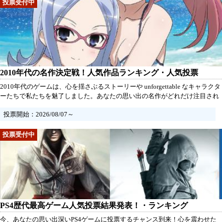
2010年代の名作決定戦！人気作品ランキング・人気投票
2010年代のゲームは、心を揺さぶるストーリーや unforgettable なキャラクタ
ーたちで私たちを魅了しました。あなたの思い出の名作がどれだけ注目され
ているのか、今こそ投票してその熱い想いを届けましょう！あなたの推しタ
投票開始：2026/08/07～
イトルがトップを目指す瞬間を、共に楽しみましょう！
PS4歴代最高ゲーム人気投票結果発表！・ランキング
今、あなたの思い出深いPS4ゲームに投票するチャンス到来！心を震わせた