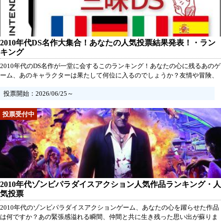
2010年代DS名作大集合！あなたの人気投票結果発表！・ラン
キング
2010年代のDS名作が一堂に会するこのランキング！あなたの心に残るあのゲ
ーム、あのキャラクターは果たして何位に入るのでしょうか？友情や冒険、
笑いと感動をくれた作品たちに今一度光を当てて、あなたの「推し」を応援
投票開始：2026/06/25～
しよう！さあ、熱い思いを込めて投票して、この名作たちの歴史を一緒に作
り上げていきましょう！
2010年代ゾンビパラダイスアクション人気作品ランキング・人
気投票
2010年代のゾンビパラダイスアクションゲーム、あなたの心を躍らせた作品
は何ですか？あの緊張感溢れる瞬間、仲間と共に生き残った思い出が蘇りま