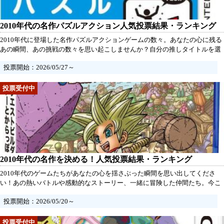
2010年代の名作パズルアクション人気投票結果・ランキング
2010年代に登場した名作パズルアクションゲームの数々。あなたの心に残る
あの瞬間、あの挑戦の数々を思い起こしませんか？自分の推しタイトルを選
んで、仲間たちと一緒に熱い投票を楽しもう。楽しい時間や絶妙な解法にワ
投票開始：2026/05/27～
クワクした思い出を、ぜひみんなで共有しましょう！
2010年代の名作を決める！人気投票結果・ランキング
2010年代のゲームたちがあなたの心を揺さぶった瞬間を思い出してくださ
い！あの熱いバトルや感動的なストーリー、一緒に冒険した仲間たち。今こ
そ、あなたの推しゲームに一票を投じて、名作たちの栄光を共に祝おう！あ
投票開始：2026/05/20～
なたの想いが、ゲーム史に新たな一ページを刻むかもしれません。さあ、特
別な思い出を込めて、投票に参加しよう！