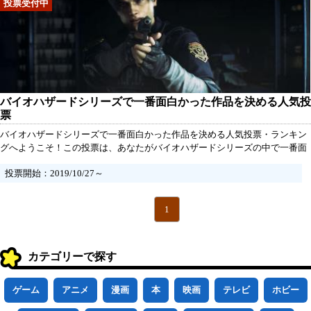
バイオハザードシリーズで一番面白かった作品を決める人気投
票
バイオハザードシリーズで一番面白かった作品を決める人気投票・ランキン
グへようこそ！この投票は、あなたがバイオハザードシリーズの中で一番面
白かったと思う作品を決めるためのものです。バイオハザードシリーズは、
投票開始：2019/10/27～
生存戦略やホラー要素を含むアクションゲームとして、世界中で多くのファ
ンに愛されています。今回の投票では、あなたがプレイした中で最も魅力的
で楽しいと感じた作品に投票してください。
1
カテゴリーで探す
ゲーム
アニメ
漫画
本
映画
テレビ
ホビー