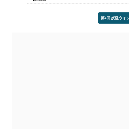
第4回 妖怪ウォ