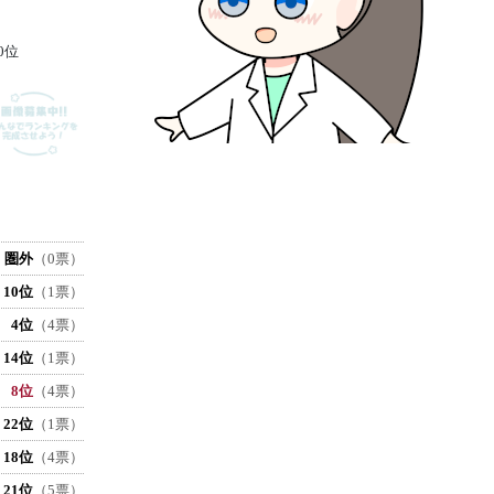
0位
圏外
（0票）
10位
（1票）
4位
（4票）
14位
（1票）
8位
（4票）
22位
（1票）
18位
（4票）
21位
（5票）