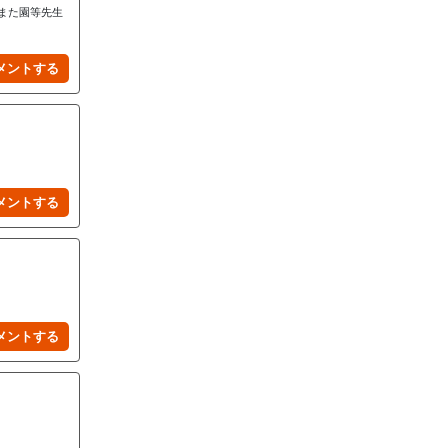
また園等先生