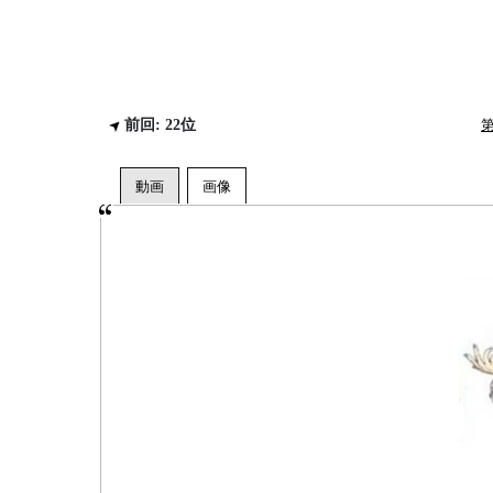
前回: 22位