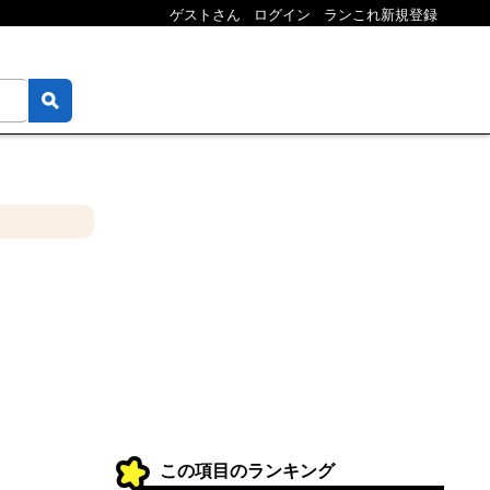
ゲストさん
ログイン
ランこれ新規登録
この項目のランキング