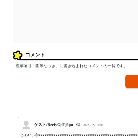
コメント
投票項目「園等なつき」に書き込まれたコメントの一覧です。
ゲスト/BzefyGpTj6pu
😍
2022-7-22 10:01
かわいい😍❤️❤️❤️❤️❤️❤️❤️❤️❤️❤️❤️❤️❤️❤️❤️❤️❤️❤️❤️❤️❤️❤️❤️❤️❤️❤️❤️❤️❤️❤️❤️❤️❤️❤️❤️❤️❤️❤️❤️❤️❤️❤️❤️❤️❤️❤️