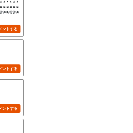
💄💄💄💄💄💄
💋💋💋💋💋💋
🦋🦋🦋🦋🦋🦋