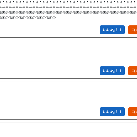
💄💄💄💄💄💄💄💄💄💄💄💄💄💄💄💄💄💄💄💄💄💄💄💄💄💄💄💄💄💄💄💄💄💄💄💄💄💄💄💄💄
💋💋💋💋💋💋💋💋💋💋💋💋💋💋💋💋💋💋💋💋💋💋💋💋💋💋💋💋💋💋💋💋💋💋💋💋💋💋💋💋💋
🦋🦋🦋🦋🦋🦋🦋🦋🦋🦋🦋🦋🦋🦋🦋🦋🦋🦋🦋🦋🦋🦋🦋🦋🦋🦋🦋🦋🦋🦋🦋🦋🦋🦋🦋🦋🦋🦋🦋🦋🦋
🦋🦋🦋🦋🦋🦋🦋🦋🦋🦋🦋🦋🦋🦋🦋🦋🦋
いいね！ 1
いいね！ 1
いいね！ 1