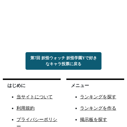
第7回 妖怪ウォッチ 妖怪学園Yで好き
なキャラ投票に戻る
はじめに
メニュー
当サイトについて
ランキングを探す
利用規約
ランキングを作る
プライバシーポリシ
掲示板を探す
ー