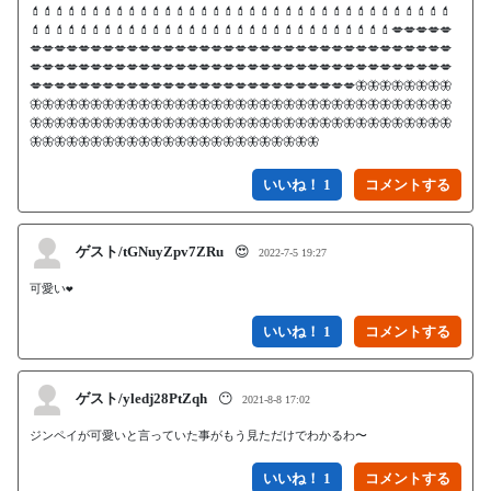
💄💄💄💄💄💄💄💄💄💄💄💄💄💄💄💄💄💄💄💄💄💄💄💄💄💄💄💄💄💄💄💄💄💄💄
💄💄💄💄💄💄💄💄💄💄💄💄💄💄💄💄💄💄💄💄💄💄💄💄💄💄💄💄💄💄💋💋💋💋💋
💋💋💋💋💋💋💋💋💋💋💋💋💋💋💋💋💋💋💋💋💋💋💋💋💋💋💋💋💋💋💋💋💋💋💋
💋💋💋💋💋💋💋💋💋💋💋💋💋💋💋💋💋💋💋💋💋💋💋💋💋💋💋💋💋💋💋💋💋💋💋
💋💋💋💋💋💋💋💋💋💋💋💋💋💋💋💋💋💋💋💋💋💋💋💋💋💋💋🦋🦋🦋🦋🦋🦋🦋🦋
🦋🦋🦋🦋🦋🦋🦋🦋🦋🦋🦋🦋🦋🦋🦋🦋🦋🦋🦋🦋🦋🦋🦋🦋🦋🦋🦋🦋🦋🦋🦋🦋🦋🦋🦋
🦋🦋🦋🦋🦋🦋🦋🦋🦋🦋🦋🦋🦋🦋🦋🦋🦋🦋🦋🦋🦋🦋🦋🦋🦋🦋🦋🦋🦋🦋🦋🦋🦋🦋🦋
🦋🦋🦋🦋🦋🦋🦋🦋🦋🦋🦋🦋🦋🦋🦋🦋🦋🦋🦋🦋🦋🦋🦋🦋
いいね！ 1
ゲスト/tGNuyZpv7ZRu
😍
2022-7-5 19:27
可愛い❤️
いいね！ 1
ゲスト/yledj28PtZqh
😶
2021-8-8 17:02
ジンペイが可愛いと言っていた事がもう見ただけでわかるわ〜
いいね！ 1