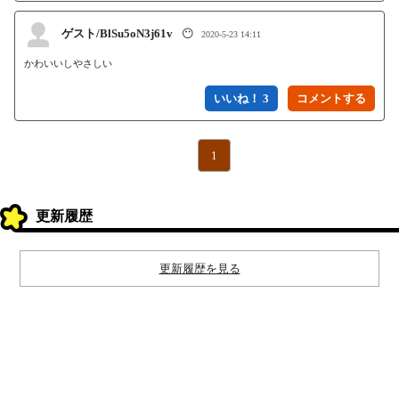
ゲスト/BlSu5oN3j61v
😶
2020-5-23 14:11
かわいいしやさしい
いいね！ 3
1
更新履歴
更新履歴を見る