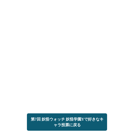
第7回 妖怪ウォッチ 妖怪学園Yで好きなキ
ャラ投票に戻る