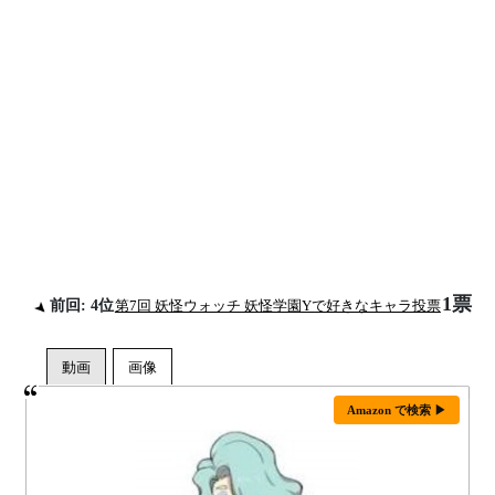
1票
前回: 4位
第7回 妖怪ウォッチ 妖怪学園Yで好きなキャラ投票
Amazon で検索 ▶