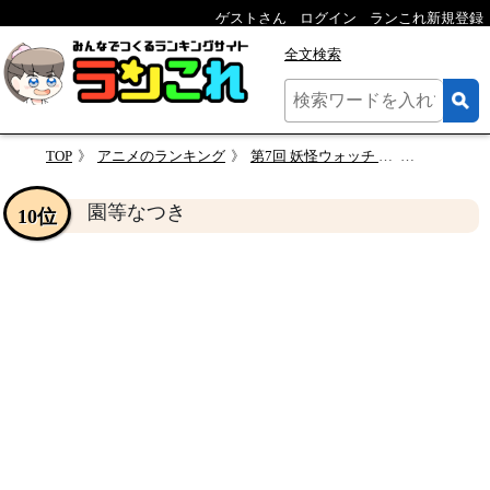
ゲストさん
ログイン
ランこれ新規登録
全文検索
TOP
アニメのランキング
第7回 妖怪ウォッチ 妖怪学園Yで好きなキャラ投票
園等なつ
園等なつき
10位